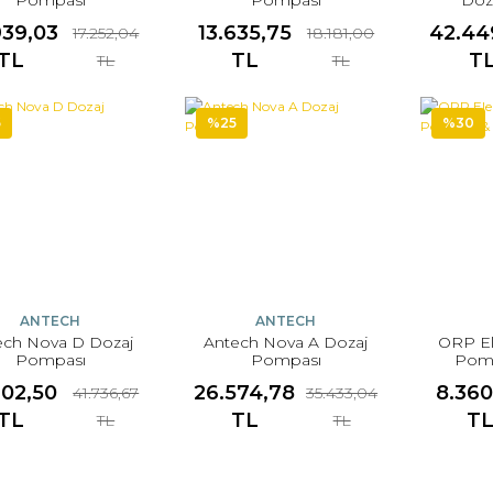
939,03
13.635,75
42.44
17.252,04
18.181,00
TL
TL
T
TL
TL
5
%25
%30
ANTECH
ANTECH
ech Nova D Dozaj
Antech Nova A Dozaj
ORP El
Pompası
Pompası
Pomp
302,50
26.574,78
8.360
41.736,67
35.433,04
TL
TL
T
TL
TL