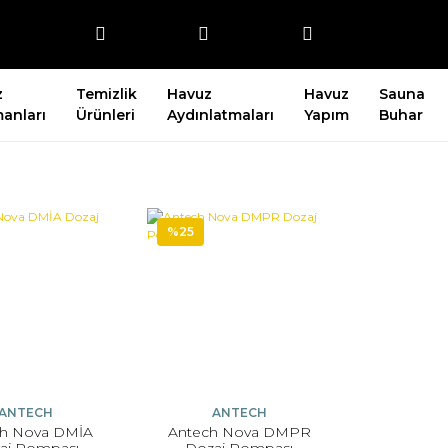
z
Temizlik
Havuz
Havuz
Sauna
anları
Ürünleri
Aydınlatmaları
Yapım
Buhar
%25
ANTECH
ANTECH
ch Nova DMİA
Antech Nova DMPR
aj Pompası
Dozaj Pompası