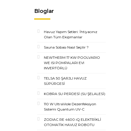
Bloglar
Havuz Yapım Setleri: İhtiyacınız
Olan Tüm Ekipmanlar
Sauna Sobası Nasıl Seçilir ?
NEWTHERM 17 KW POOLVARIO
WE ISI POMPALARI EVI
INVERTÖRLÜ
TELSA 50 ŞARJLI HAVUZ
SÜPÜRGESİ
KOBRA SU PERDESİ (SU ŞELALESİ)
110 W UltraViole Dezenfeksiyon
Sistemi Quantum UV-C
ZODIAC RE 4600 iQ ELEKTRİKLİ
OTOMATİK HAVUZ ROBOTU