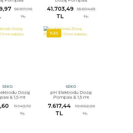
9,97
41.703,49
56.599,96
55.604,65
L
TL
TL
TL
%30
SEKO
SEKO
ektrodu Dozaj
pH Elektrodu Dozaj
ası & 1,5 mt
Pompası & 1,5 mt
kablolu
kablolu
,60
7.617,44
11.943,72
10.882,06
L
TL
TL
TL