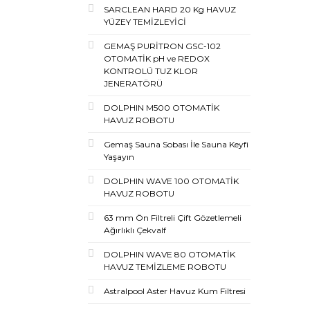
SARCLEAN HARD 20 Kg HAVUZ
YÜZEY TEMİZLEYİCİ
GEMAŞ PURİTRON GSC-102
OTOMATİK pH ve REDOX
KONTROLÜ TUZ KLOR
JENERATÖRÜ
DOLPHIN M500 OTOMATİK
HAVUZ ROBOTU
Gemaş Sauna Sobası İle Sauna Keyfi
Yaşayın
DOLPHIN WAVE 100 OTOMATİK
HAVUZ ROBOTU
63 mm Ön Filtreli Çift Gözetlemeli
Ağırlıklı Çekvalf
DOLPHIN WAVE 80 OTOMATİK
HAVUZ TEMİZLEME ROBOTU
Astralpool Aster Havuz Kum Filtresi