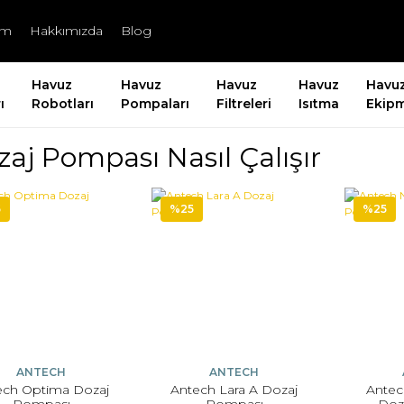
şim
Hakkımızda
Blog
Havuz
Havuz
Havuz
Havuz
Havu
ı
Robotları
Pompaları
Filtreleri
Isıtma
Ekipm
aj Pompası Nasıl Çalışır
5
%25
%25
ANTECH
ANTECH
ech Optima Dozaj
Antech Lara A Dozaj
Ante
Pompası
Pompası
Doz