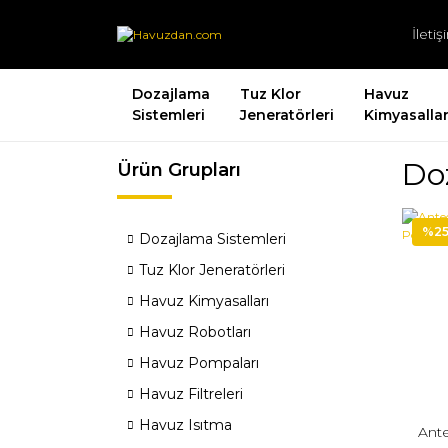
İleti
Dozajlama
Tuz Klor
Havuz
Sistemleri
Jeneratörleri
Kimyasallar
Doz
Ürün Grupları
%2
Dozajlama Sistemleri
Tuz Klor Jeneratörleri
Havuz Kimyasalları
Havuz Robotları
Havuz Pompaları
Havuz Filtreleri
Havuz Isıtma
Ant