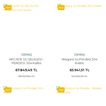
%30
%30
GEMAŞ
GEMAŞ
ARCADE SU ŞELALESİ -
Niagara Su Perdesi 304
PERDESİ 304 Kalite
Kalite
67.849,49 TL
65.941,51 TL
96.927,84 TL
94.202,16 TL
%30
%30