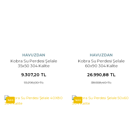
HAVUZDAN
HAVUZDAN
Kobra Su Perdesi Şelale
Kobra Su Perdesi Şelale
35x50 304 Kalite
60x90 304 Kalite
9.307,20 TL
26.990,88 TL
13.296,00 TL
38.558,40 TL
%30
%30