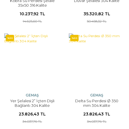
Kobra Su Perdesi Şelale
Duvar Şelalesi 304 Kalite
35x50 316 Kalite
10.237,92 TL
35.320,82 TL
14.625,60 TL
50.458,32 TL
%30
%30
GEMAŞ
GEMAŞ
Yer Şelalesi 2” İçten Dişli
Delta Su Perdesi Ø 350
Bağlantı 304 Kalite
mm 304 Kalite
23.826,43 TL
23.826,43 TL
34.037,76 TL
34.037,76 TL