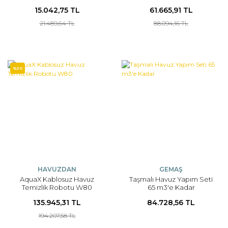
15.042,75 TL
61.665,91 TL
21.489,64 TL
88.094,16 TL
%30
HAVUZDAN
GEMAŞ
AquaX Kablosuz Havuz
Taşmalı Havuz Yapım Seti
Temizlik Robotu W80
65 m3'e Kadar
135.945,31 TL
84.728,56 TL
194.207,58 TL