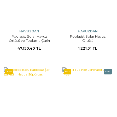
HAVUZDAN
HAVUZDAN
Poolasist Solar Havuz
Poolasist Solar Havuz
Örtüsü ve Toplama Çarkı
Örtüsü
Seti
47.150,40 TL
1.221,31 TL
%30
%30
YENİ