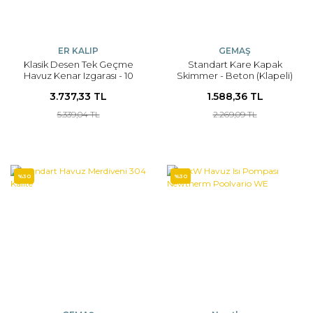
ER KALIP
GEMAŞ
Klasik Desen Tek Geçme
Standart Kare Kapak
Havuz Kenar Izgarası - 10
Skimmer - Beton (Klapeli)
Metre
3.737,33 TL
1.588,36 TL
5.339,04 TL
2.269,09 TL
%30
%30