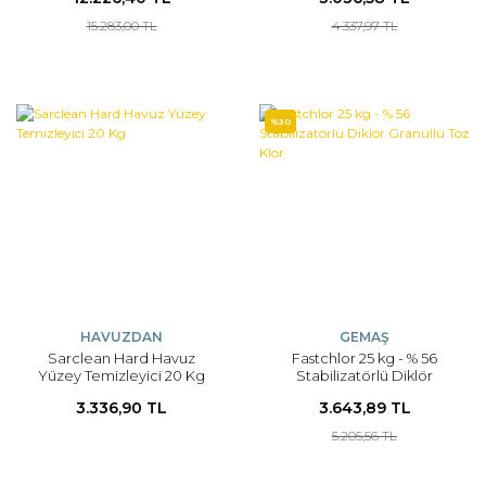
15.283,00 TL
4.337,97 TL
%30
HAVUZDAN
GEMAŞ
Sarclean Hard Havuz
Fastchlor 25 kg - % 56
Yüzey Temizleyici 20 Kg
Stabilizatörlü Diklör
Granüllü Toz Klor
3.336,90 TL
3.643,89 TL
5.205,56 TL