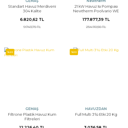
GEMAŞ
Newtherm
Standart Havuz Merdiveni
21 kW Havuz Isı Pompası
304 Kalite
Newtherm Poolvario WE
6.820,62 TL
177.877,39 TL
9.743,75 TL
254.110,56 TL
%20
%30
GEMAŞ
HAVUZDAN
Filtrone Plastik Havuz Kum
Full Multi 3'lü Etki 20 Kg
Filtreleri
12.226,40 TL
3.036,58 TL