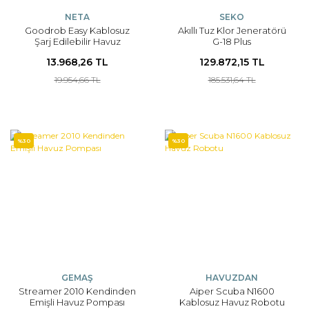
NETA
SEKO
Goodrob Easy Kablosuz
Akıllı Tuz Klor Jeneratörü
Şarj Edilebilir Havuz
G-18 Plus
Süpürgesi
13.968,26 TL
129.872,15 TL
19.954,66 TL
185.531,64 TL
%30
%30
GEMAŞ
HAVUZDAN
Streamer 2010 Kendinden
Aiper Scuba N1600
Emişli Havuz Pompası
Kablosuz Havuz Robotu