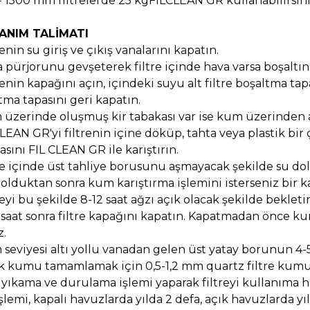
- 1500 mm filtrelerde 25 kgFILCLEAN GR kullanabilirsini
ANIM TALİMATI
renin su giriş ve çıkış vanalarını kapatın.
a pürjorunu gevşeterek filtre içinde hava varsa boşaltın
trenin kapağını açın, içindeki suyu alt filtre boşaltma tap
tma tapasını geri kapatın.
 üzerinde oluşmuş kir tabakası var ise kum üzerinden 
CLEAN GR'yi filtrenin içine döküp, tahta veya plastik b
asını FIL CLEAN GR ile karıştırın.
tre içinde üst tahliye borusunu aşmayacak şekilde su do
dolduktan sonra kum karıştırma işlemini isterseniz bir ka
reyi bu şekilde 8-12 saat ağzı açık olacak şekilde bekleti
2 saat sonra filtre kapağını kapatın. Kapatmadan önce k
z.
 seviyesi altı yollu vanadan gelen üst yatay borunun 4-
ik kumu tamamlamak için 0,5-1,2 mm quartz filtre kumu
s yıkama ve durulama işlemi yaparak filtreyi kullanıma ha
işlemi, kapalı havuzlarda yılda 2 defa, açık havuzlarda 