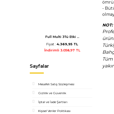
ömrünü
- Büt
olmay
NOT: 
Profe
Full Multi 3'lü Etki ...
ürün
Fiyat :
4.369,95 TL
Türki
İndirimli 3.058,97 TL
Bahç
Tüm H
yakın
Sayfalar
Mesafeli Satış Sözleşmesi
Gizlilik ve Güvenlik
İptal ve İade Şartları
Kişisel Veriler Politikası