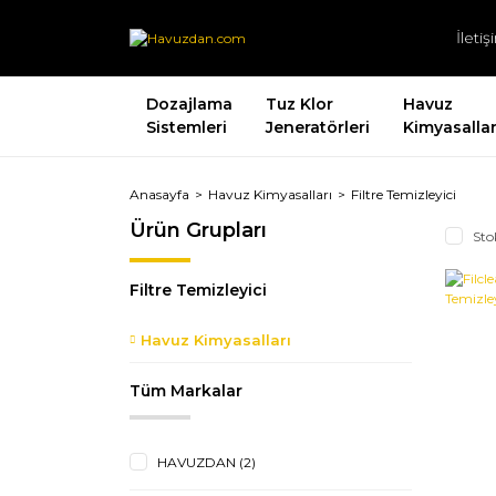
İleti
Dozajlama
Tuz Klor
Havuz
Sistemleri
Jeneratörleri
Kimyasallar
Anasayfa
Havuz Kimyasalları
Filtre Temizleyici
Ürün Grupları
Sto
Filtre Temizleyici
Havuz Kimyasalları
Tüm Markalar
HAVUZDAN (2)