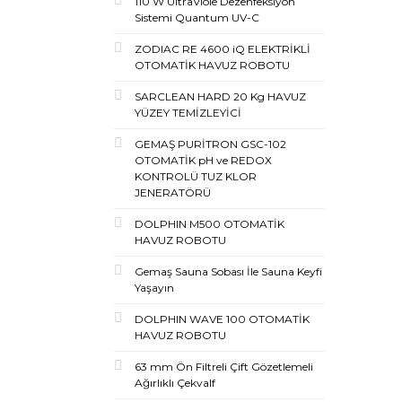
110 W UltraViole Dezenfeksiyon
Sistemi Quantum UV-C
ZODIAC RE 4600 iQ ELEKTRİKLİ
OTOMATİK HAVUZ ROBOTU
SARCLEAN HARD 20 Kg HAVUZ
YÜZEY TEMİZLEYİCİ
GEMAŞ PURİTRON GSC-102
OTOMATİK pH ve REDOX
KONTROLÜ TUZ KLOR
JENERATÖRÜ
DOLPHIN M500 OTOMATİK
HAVUZ ROBOTU
Gemaş Sauna Sobası İle Sauna Keyfi
Yaşayın
DOLPHIN WAVE 100 OTOMATİK
HAVUZ ROBOTU
63 mm Ön Filtreli Çift Gözetlemeli
Ağırlıklı Çekvalf