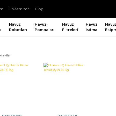
şim
Hakkımızda
Blog
Havuz
Havuz
Havuz
Havuz
Havu
ı
Robotları
Pompaları
Filtreleri
Isıtma
Ekipm
ktakiler
HAVUZDAN
HAVUZDAN