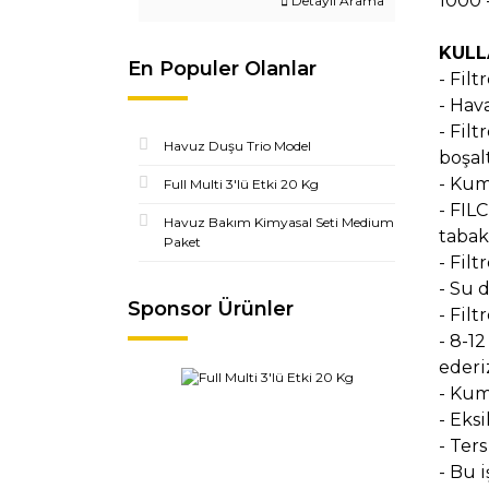
1000 
Detaylı Arama
KULL
En Populer Olanlar
- Filt
- Hav
- Fil
Havuz Duşu Trio Model
boşal
- Kum
Full Multi 3'lü Etki 20 Kg
- FIL
Havuz Bakım Kimyasal Seti Medium
tabak
Paket
- Fil
- Su 
Sponsor Ürünler
- Filt
- 8-1
ederi
- Kum
- Eks
- Ter
- Bu 