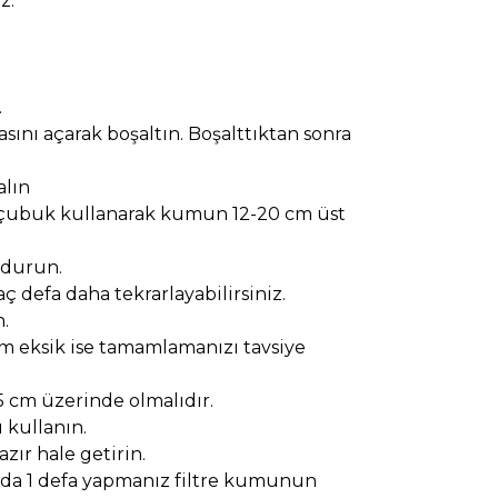
z.
.
asını açarak boşaltın. Boşalttıktan sonra
alın
ir çubuk kullanarak kumun 12-20 cm üst
ldurun.
ç defa daha tekrarlayabilirsiniz.
n.
um eksik ise tamamlamanızı tavsiye
5 cm üzerinde olmalıdır.
 kullanın.
zır hale getirin.
yılda 1 defa yapmanız filtre kumunun