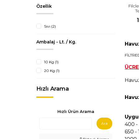
Filcl
Özellik
T
Sıvı (2)
Ambalaj - Lt. / Kg.
Havuz
FİLTRE
10 Kg (1)
ÜCRE
20 Kg (1)
Havuz
Hızlı Arama
Havuz
Hızlı Ürün Arama
Uygu
Ara
400 -
650 -