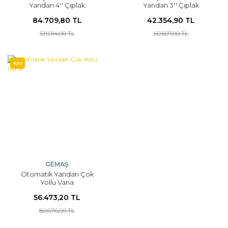
Yandan 4'' Çıplak
Yandan 3'' Çıplak
84.709,80 TL
42.354,90 TL
121.014,00 TL
60.507,00 TL
%30
GEMAŞ
Otomatik Yandan Çok
Yollu Vana
56.473,20 TL
80.676,00 TL