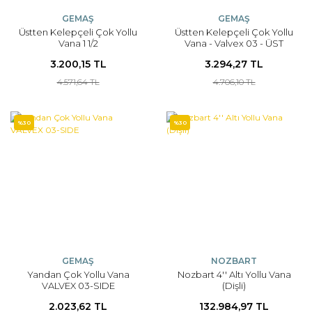
GEMAŞ
GEMAŞ
Üstten Kelepçeli Çok Yollu
Üstten Kelepçeli Çok Yollu
Vana 1 1/2
Vana - Valvex 03 - ÜST
3.200,15 TL
3.294,27 TL
4.571,64 TL
4.706,10 TL
%30
%30
GEMAŞ
NOZBART
Yandan Çok Yollu Vana
Nozbart 4'' Altı Yollu Vana
VALVEX 03-SIDE
(Dişli)
2.023,62 TL
132.984,97 TL