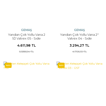
GEMAŞ
GEMAŞ
Yandan Çok Yollu Vana 2
Yandan Çok Yollu Vana 2''
1/2 Valvex 05 - Sıde
Valvex 04 - Sıde
4.611,98 TL
3.294,27 TL
6.588,54 TL
4.706,10 TL
%30
%30