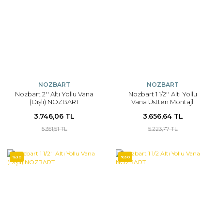
NOZBART
NOZBART
Nozbart 2'' Altı Yollu Vana
Nozbart 1 1/2'' Altı Yollu
(Dişli) NOZBART
Vana Üstten Montajlı
3.746,06 TL
3.656,64 TL
5.351,51 TL
5.223,77 TL
%30
%30