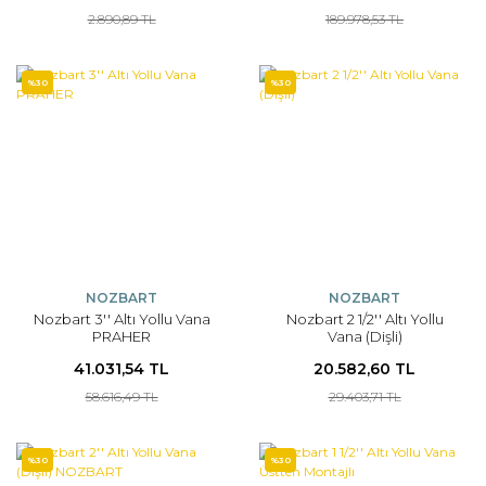
2.890,89 TL
189.978,53 TL
%30
%30
NOZBART
NOZBART
Nozbart 3'' Altı Yollu Vana
Nozbart 2 1/2'' Altı Yollu
PRAHER
Vana (Dişli)
41.031,54 TL
20.582,60 TL
58.616,49 TL
29.403,71 TL
%30
%30