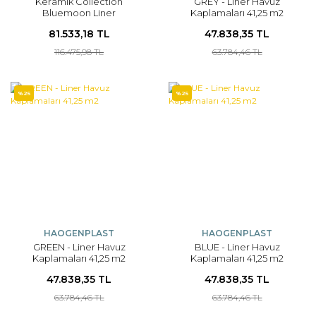
Keramik Collection
GREY - Liner Havuz
Bluemoon Liner
Kaplamaları 41,25 m2
81.533,18 TL
47.838,35 TL
116.475,98 TL
63.784,46 TL
%25
%25
HAOGENPLAST
HAOGENPLAST
GREEN - Liner Havuz
BLUE - Liner Havuz
Kaplamaları 41,25 m2
Kaplamaları 41,25 m2
47.838,35 TL
47.838,35 TL
63.784,46 TL
63.784,46 TL