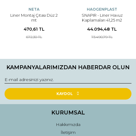
NETA
HAOGENPLAST
Liner Montaj Çıtası Düz 2
SNAPIR - Liner Havuz
mt
Kaplamaları 41,25 m2
470,61 TL
44.094,48 TL
672,30 TL
73.490,79 TL
KAMPANYALARIMIZDAN HABERDAR OLUN
KAYDOL
KURUMSAL
Hakkımızda
İletişim