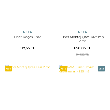
NETA
NETA
Liner Keçesi 1 m2
Liner Montaj Çıtası Kıvrılmış
2 mt
117,65 TL
658,85 TL
941,22 TL
%30
%40
YENİ