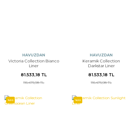
HAVUZDAN
HAVUZDAN
Victoria Collection Bianco
Keramik Collection
Liner
Darkstar Liner
81.533,18 TL
81.533,18 TL
116.475,98 TL
116.475,98 TL
%30
%30