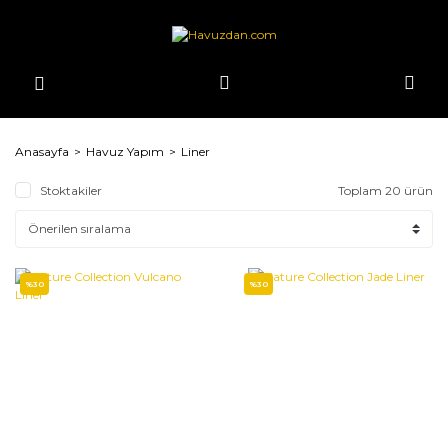
Anasayfa
Havuz Yapım
Liner
Stoktakiler
Toplam 20 ürün
%30
%30