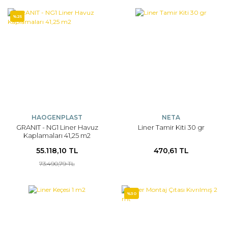
%25
HAOGENPLAST
NETA
GRANIT - NG1 Liner Havuz
Liner Tamir Kiti 30 gr
Kaplamaları 41,25 m2
55.118,10 TL
470,61 TL
73.490,79 TL
%30