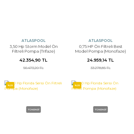
ATLASPOOL
ATLASPOOL
3,50 Hp Storm Model Ön
0,75 HP Ön Filtreli Best
Filtreli Pompa (Trifaze)
Model Pompa (Monofaze)
42.354,90 TL
24.959,14 TL
56.473,20 TL
33.278,85 TL
%25
%25
TÜKENDİ
TÜKENDİ