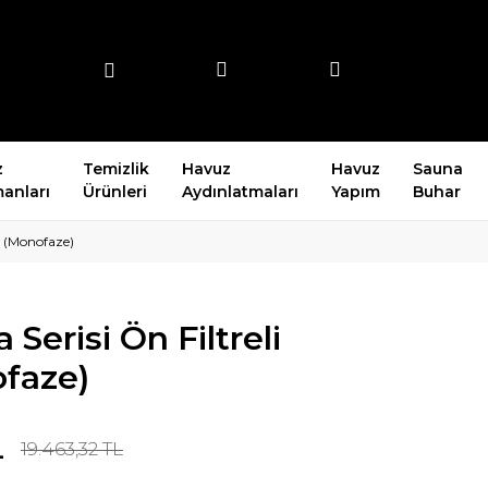
z
Temizlik
Havuz
Havuz
Sauna
anları
Ürünleri
Aydınlatmaları
Yapım
Buhar
a (Monofaze)
 Serisi Ön Filtreli
faze)
L
19.463,32 TL