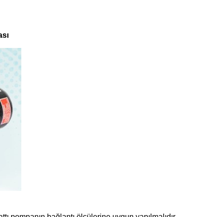
ası
tı pompanın bağlantı ölçülerine uygun yapılmalıdır.