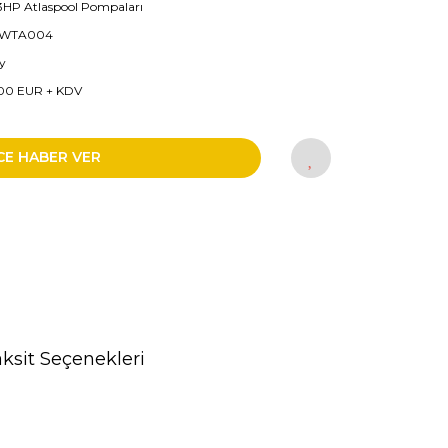
- 3HP Atlaspool Pompaları
 WTA004
y
00 EUR + KDV
CE HABER VER
ksit Seçenekleri