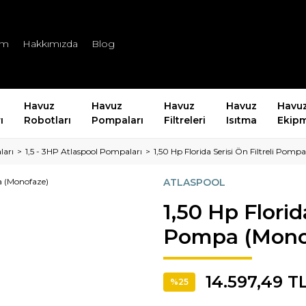
şim
Hakkımızda
Blog
Havuz
Havuz
Havuz
Havuz
Havu
ı
Robotları
Pompaları
Filtreleri
Isıtma
Ekipm
ları
1,5 - 3HP Atlaspool Pompaları
1,50 Hp Florida Serisi Ön Filtreli Pomp
ATLASPOOL
1,50 Hp Florida
Pompa (Mono
14.597,49 T
%25