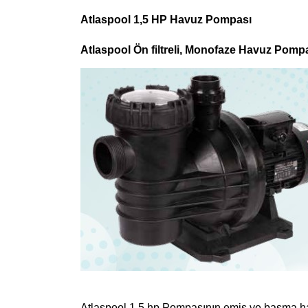
Atlaspool 1,5 HP Havuz Pompası
Atlaspool Ön filtreli, Monofaze Havuz Pomp
Atlaspool 1,5 hp Pompasının emiş ve basma hat