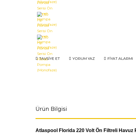
TAVSİYE ET
YORUM YAZ
FİYAT ALARMI
Ürün Bilgisi
Atlaspool Florida 220 Volt Ön Filtreli Havu