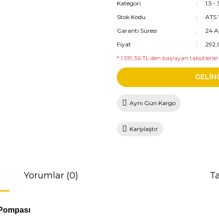
Kategori
1,5 
Stok Kodu
ATS
Garanti Süresi
24 A
Fiyat
292,
* 1.519,36 TL den başlayan taksitlerle!
GELİN
Aynı Gün Kargo
Karşılaştır
Yorumlar (0)
Ta
z Pompası