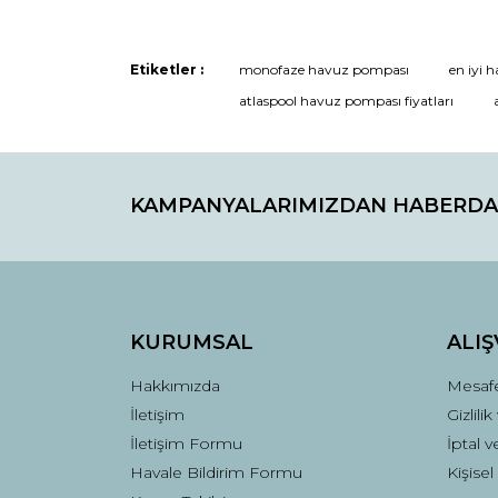
Etiketler :
monofaze havuz pompası
en iyi 
atlaspool havuz pompası fiyatları
KAMPANYALARIMIZDAN HABERDA
KURUMSAL
ALIŞ
Hakkımızda
Mesafe
İletişim
Gizlili
İletişim Formu
İptal v
Havale Bildirim Formu
Kişisel