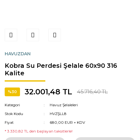
HAVUZDAN
Kobra Su Perdesi Şelale 60x90 316
Kalite
32.001,48 TL
45.716,40 TL
%30
Kategori
Havuz Şelaleleri
Stok Kodu
HVZŞLL8
Fiyat
680,00 EUR + KDV
* 3.330,82 TL den başlayan taksitlerle!