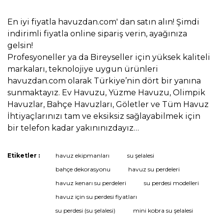
En iyi fiyatla havuzdan.com' dan satın alın! Şimdi
indirimli fiyatla online sipariş verin, ayağınıza
gelsin!
Profesyoneller ya da Bireyseller için yüksek kaliteli
markaları, teknolojiye uygun ürünleri
havuzdan.com olarak Türkiye’nin dört bir yanına
sunmaktayız. Ev Havuzu, Yüzme Havuzu, Olimpik
Havuzlar, Bahçe Havuzları, Göletler ve Tüm Havuz
İhtiyaçlarınızı tam ve eksiksiz sağlayabilmek için
bir telefon kadar yakınınızdayız…
Etiketler :
havuz ekipmanları
su şelalesi
Bu ürüne ilk yorumu siz yapın!
bahçe dekorasyonu
havuz su perdeleri
havuz kenarı su perdeleri
su perdesi modelleri
havuz için su perdesi fiyatları
Yorum Yaz
su perdesi (su şelalesi)
mini kobra su şelalesi