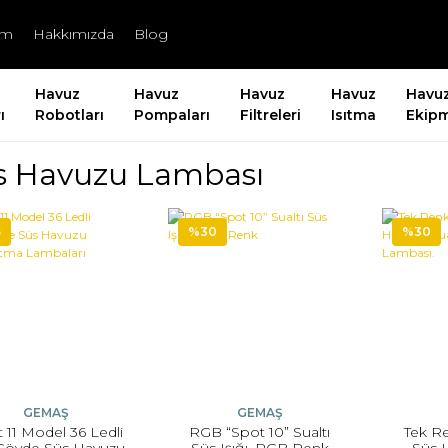
şim
Hakkımızda
Blog
Havuz
Havuz
Havuz
Havuz
Havu
ı
Robotları
Pompaları
Filtreleri
Isıtma
Ekipm
s Havuzu Lambası
5
%30
%30
GEMAŞ
GEMAŞ
 11 Model 36 Ledli
RGB “Spot 10” Sualtı
Tek Re
Gövde Süs Havuzu
Süs Işığı, RGB Renk
Süs 