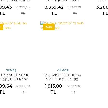
ınlatma Lambaları
Aydınl
99,43
3.359,42
3.266
4.399,24
4.799,17
TL
TL
T
TL
TL
0
%30
GEMAŞ
GEMAŞ
 “Spot 10” Sualtı
Tek Renk “SPOT 10” 72
 Işığı, RGB Renk
SMD Sualtı Süs Işığı
99,64
1.913,00
2.999,48
2.732,86
TL
TL
TL
TL