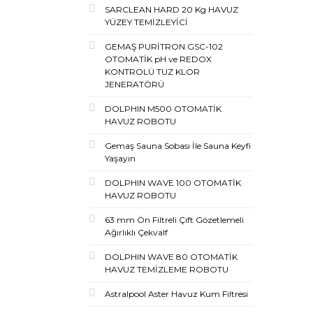
SARCLEAN HARD 20 Kg HAVUZ
YÜZEY TEMİZLEYİCİ
GEMAŞ PURİTRON GSC-102
OTOMATİK pH ve REDOX
KONTROLÜ TUZ KLOR
JENERATÖRÜ
DOLPHIN M500 OTOMATİK
HAVUZ ROBOTU
Gemaş Sauna Sobası İle Sauna Keyfi
Yaşayın
DOLPHIN WAVE 100 OTOMATİK
HAVUZ ROBOTU
63 mm Ön Filtreli Çift Gözetlemeli
Ağırlıklı Çekvalf
DOLPHIN WAVE 80 OTOMATİK
HAVUZ TEMİZLEME ROBOTU
Astralpool Aster Havuz Kum Filtresi