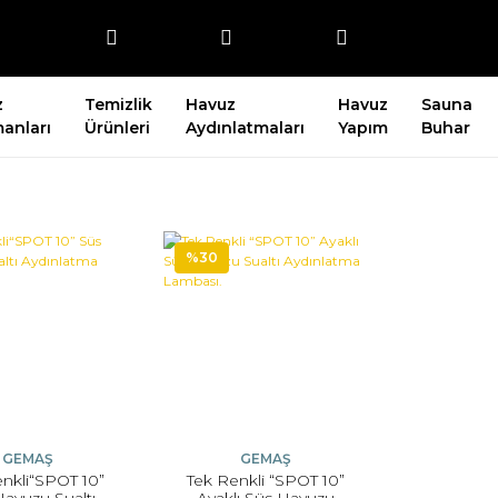
z
Temizlik
Havuz
Havuz
Sauna
anları
Ürünleri
Aydınlatmaları
Yapım
Buhar
%30
GEMAŞ
GEMAŞ
nkli“SPOT 10”
Tek Renkli “SPOT 10”
Havuzu Sualtı
Ayaklı Süs Havuzu