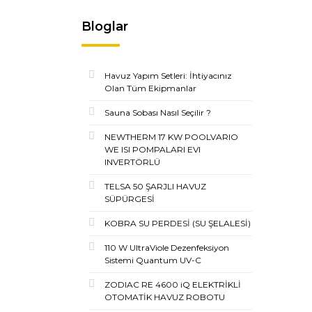
Bloglar
Havuz Yapım Setleri: İhtiyacınız
Olan Tüm Ekipmanlar
Sauna Sobası Nasıl Seçilir ?
NEWTHERM 17 KW POOLVARIO
WE ISI POMPALARI EVI
INVERTÖRLÜ
TELSA 50 ŞARJLI HAVUZ
SÜPÜRGESİ
KOBRA SU PERDESİ (SU ŞELALESİ)
110 W UltraViole Dezenfeksiyon
Sistemi Quantum UV-C
ZODIAC RE 4600 iQ ELEKTRİKLİ
OTOMATİK HAVUZ ROBOTU