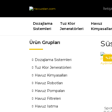
İleti
Dozajlama
Tuz Klor
Havuz
Sistemleri
Jeneratörleri
Kimyasallar
Sü
Ürün Grupları
%2
Dozajlama Sistemleri
Tuz Klor Jeneratörleri
Havuz Kimyasalları
Havuz Robotları
Havuz Pompaları
Havuz Filtreleri
Havuz Isıtma
Spot
P.Ç.