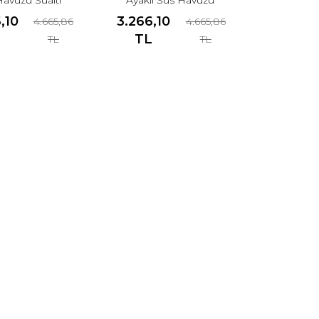
atma Lambası.
Sualtı Aydınlatma
,10
3.266,10
4.665,86
4.665,86
Lambası.
L
TL
TL
TL