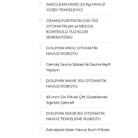
SARCLEAN HARD 20 Kg HAVUZ
YÜZEY TEMİZLEYİCİ
GEMAŞ PURİTRON GSC-102
OTOMATİK pH ve REDOX
KONTROLÜ TUZ KLOR
JENERATÖRÜ
DOLPHIN M500 OTOMATİK
HAVUZ ROBOTU
Gemaş Sauna Sobası İle Sauna Keyfi
Yaşayın
DOLPHIN WAVE 100 OTOMATİK
HAVUZ ROBOTU
63 mm Ön Filtreli Çift Gözetlemeli
Ağırlıklı Çekvalf
DOLPHIN WAVE 80 OTOMATİK
HAVUZ TEMİZLEME ROBOTU
Astralpool Aster Havuz Kum Filtresi