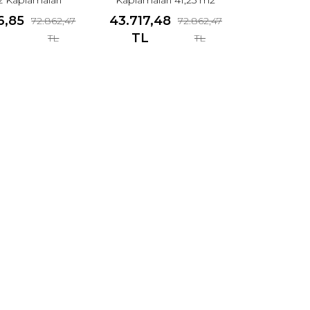
41,25 m2
6,85
43.717,48
72.862,47
72.862,47
L
TL
TL
TL