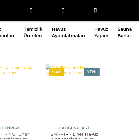
z
Temizlik
Havuz
Havuz
Sauna
anları
Ürünleri
Aydınlatmaları
Yapım
Buhar
%40
YENİ
OGENPLAST
HAOGENPLAST
T - NG1 Liner
SNAPIR - Liner Havuz
 Kaplamaları
Kaplamaları 41,25 m2