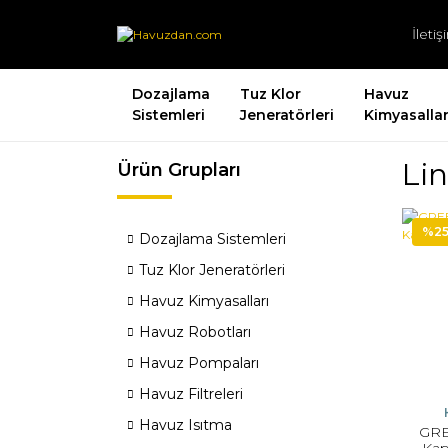
İleti
Dozajlama
Tuz Klor
Havuz
Sistemleri
Jeneratörleri
Kimyasallar
Li
Ürün Grupları
%2
Dozajlama Sistemleri
Tuz Klor Jeneratörleri
Havuz Kimyasalları
Havuz Robotları
Havuz Pompaları
Havuz Filtreleri
Havuz Isıtma
GRE
Kap