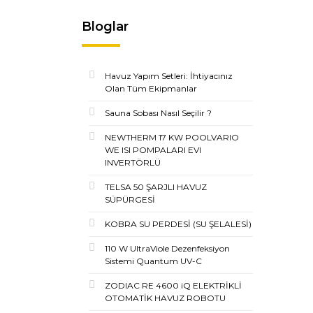
Bloglar
Havuz Yapım Setleri: İhtiyacınız
Olan Tüm Ekipmanlar
Sauna Sobası Nasıl Seçilir ?
NEWTHERM 17 KW POOLVARIO
WE ISI POMPALARI EVI
INVERTÖRLÜ
TELSA 50 ŞARJLI HAVUZ
SÜPÜRGESİ
KOBRA SU PERDESİ (SU ŞELALESİ)
110 W UltraViole Dezenfeksiyon
Sistemi Quantum UV-C
ZODIAC RE 4600 iQ ELEKTRİKLİ
OTOMATİK HAVUZ ROBOTU