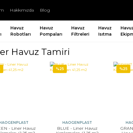
şim
Hakkımızda
Blog
Havuz
Havuz
Havuz
Havuz
Havu
ı
Robotları
Pompaları
Filtreleri
Isıtma
Ekipm
ner Havuz Tamiri
5
%25
%25
HAOGENPLAST
HAOGENPLAST
HA
EN - Liner Havuz
BLUE - Liner Havuz
GRANI
lamaları 41,25 m2
Kaplamaları 41,25 m2
Havuz