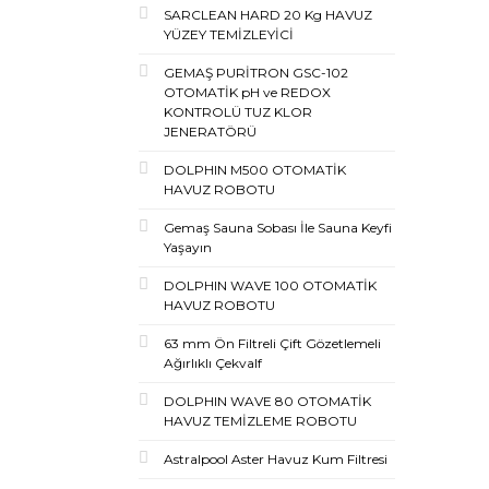
SARCLEAN HARD 20 Kg HAVUZ
YÜZEY TEMİZLEYİCİ
GEMAŞ PURİTRON GSC-102
OTOMATİK pH ve REDOX
KONTROLÜ TUZ KLOR
JENERATÖRÜ
DOLPHIN M500 OTOMATİK
HAVUZ ROBOTU
Gemaş Sauna Sobası İle Sauna Keyfi
Yaşayın
DOLPHIN WAVE 100 OTOMATİK
HAVUZ ROBOTU
63 mm Ön Filtreli Çift Gözetlemeli
Ağırlıklı Çekvalf
DOLPHIN WAVE 80 OTOMATİK
HAVUZ TEMİZLEME ROBOTU
Astralpool Aster Havuz Kum Filtresi