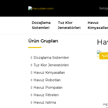
İleti
Dozajlama
Tuz Klor
Havuz
Sistemleri
Jeneratörleri
Kimyasallar
Ha
Ürün Grupları
%2
Dozajlama Sistemleri
Tuz Klor Jeneratörleri
Havuz Kimyasalları
Havuz Robotları
Havuz Pompaları
Havuz Filtreleri
Havuz Isıtma
Ai
K