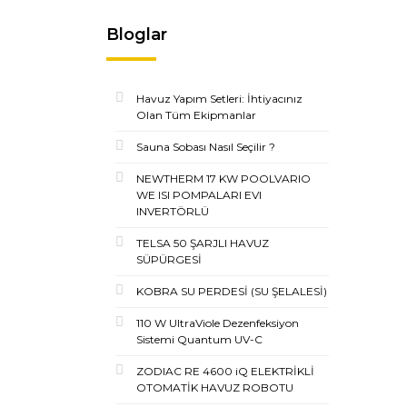
Bloglar
Havuz Yapım Setleri: İhtiyacınız
Olan Tüm Ekipmanlar
Sauna Sobası Nasıl Seçilir ?
NEWTHERM 17 KW POOLVARIO
WE ISI POMPALARI EVI
INVERTÖRLÜ
TELSA 50 ŞARJLI HAVUZ
SÜPÜRGESİ
KOBRA SU PERDESİ (SU ŞELALESİ)
110 W UltraViole Dezenfeksiyon
Sistemi Quantum UV-C
ZODIAC RE 4600 iQ ELEKTRİKLİ
OTOMATİK HAVUZ ROBOTU