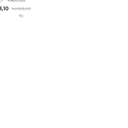
uz Robotu
8,10
141.183,00
TL