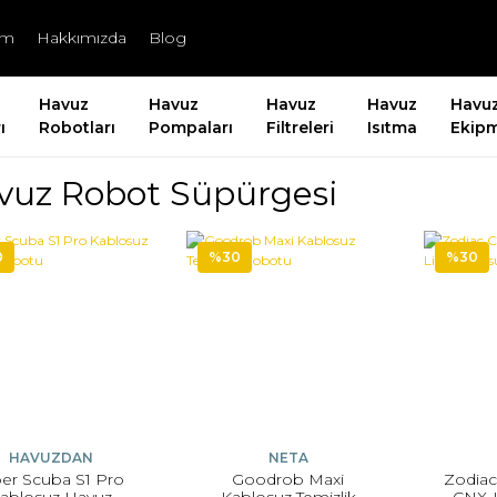
şim
Hakkımızda
Blog
Havuz
Havuz
Havuz
Havuz
Havu
ı
Robotları
Pompaları
Filtreleri
Isıtma
Ekipm
vuz Robot Süpürgesi
0
%30
%30
HAVUZDAN
NETA
per Scuba S1 Pro
Goodrob Maxi
Zodiac
ablosuz Havuz
Kablosuz Temizlik
CNX-