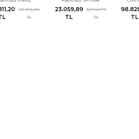
Robotu
Robotu
Hav
811,20
23.059,89
98.82
121.014,00
32.942,70
TL
TL
TL
TL
TL