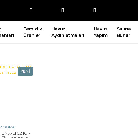
z
Temizlik
Havuz
Havuz
Sauna
anları
Ürünleri
Aydınlatmaları
Yapım
Buhar
YENİ
ZODIAC
 CNX-Li 52 iQ -
Li™ Kablosuz