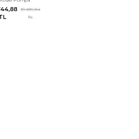
(Monofaze)
744,88
39.659,84
TL
TL