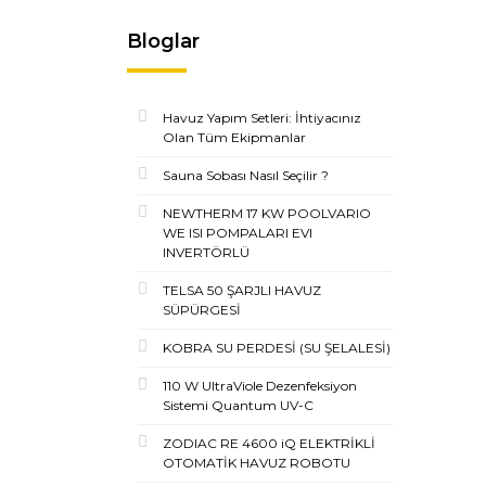
Bloglar
Havuz Yapım Setleri: İhtiyacınız
Olan Tüm Ekipmanlar
Sauna Sobası Nasıl Seçilir ?
NEWTHERM 17 KW POOLVARIO
WE ISI POMPALARI EVI
INVERTÖRLÜ
TELSA 50 ŞARJLI HAVUZ
SÜPÜRGESİ
KOBRA SU PERDESİ (SU ŞELALESİ)
110 W UltraViole Dezenfeksiyon
Sistemi Quantum UV-C
ZODIAC RE 4600 iQ ELEKTRİKLİ
OTOMATİK HAVUZ ROBOTU