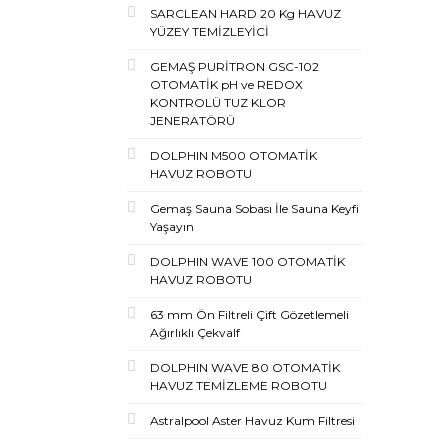
SARCLEAN HARD 20 Kg HAVUZ
YÜZEY TEMİZLEYİCİ
GEMAŞ PURİTRON GSC-102
OTOMATİK pH ve REDOX
KONTROLÜ TUZ KLOR
JENERATÖRÜ
DOLPHIN M500 OTOMATİK
HAVUZ ROBOTU
Gemaş Sauna Sobası İle Sauna Keyfi
Yaşayın
DOLPHIN WAVE 100 OTOMATİK
HAVUZ ROBOTU
63 mm Ön Filtreli Çift Gözetlemeli
Ağırlıklı Çekvalf
DOLPHIN WAVE 80 OTOMATİK
HAVUZ TEMİZLEME ROBOTU
Astralpool Aster Havuz Kum Filtresi