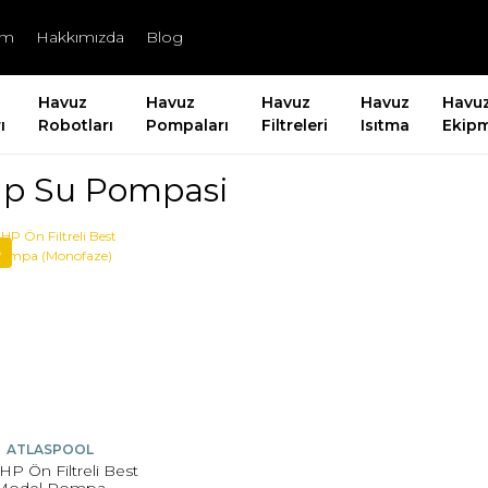
şim
Hakkımızda
Blog
Havuz
Havuz
Havuz
Havuz
Havu
ı
Robotları
Pompaları
Filtreleri
Isıtma
Ekipm
Hp Su Pompasi
5
ATLASPOOL
HP Ön Filtreli Best
Model Pompa