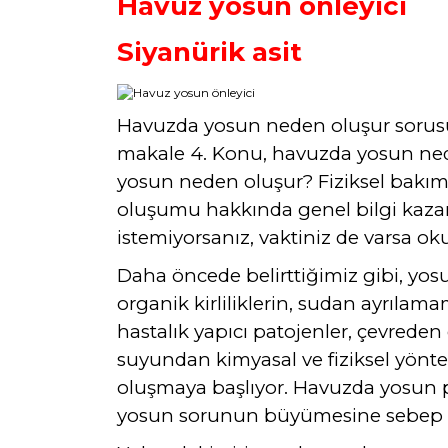
Havuz yosun önleyici
Siyanürik asit
Havuzda yosun neden oluşur sorusu i
makale 4. Konu, havuzda yosun neden
yosun neden oluşur? Fiziksel bakım 
oluşumu hakkında genel bilgi kazan
istemiyorsanız, vaktiniz de varsa o
Daha öncede belirttiğimiz gibi, 
organik kirliliklerin, sudan ayrılam
hastalık yapıcı patojenler, çevreden 
suyundan kimyasal ve fiziksel yönte
oluşmaya başlıyor. Havuzda yosun pr
yosun sorunun büyümesine sebep ol