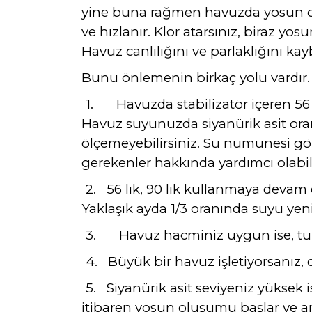
yine buna rağmen havuzda yosun olu
ve hızlanır. Klor atarsınız, biraz yos
Havuz canlılığını ve parlaklığını kayb
Bunu önlemenin birkaç yolu vardır.
1.
Havuzda stabilizatör içeren 56 l
Havuz suyunuzda siyanürik asit ora
ölçemeyebilirsiniz. Su numunesi g
gerekenler hakkında yardımcı olabili
2.
56 lık, 90 lık kullanmaya devam
Yaklaşık ayda 1/3 oranında suyu yeni
3.
Havuz hacminiz uygun ise, tuz
4.
Büyük bir havuz işletiyorsanız,
5.
Siyanürik asit seviyeniz yüksek 
itibaren yosun oluşumu başlar ve ar