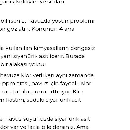
nik kirlilikler ve sudan
bilirseniz, havuzda yosun problemi
bir göz atın. Konunun 4 ana
uzda kullanılan kimyasalların dengesiz
r yani siyanürik asit içerir. Burada
bir alakası yoktur.
, havuza klor verirken aynı zamanda
ppm arası, havuz için faydalı. Klor
orun tutulumunu arttırıyor. Klor
en kastım, sudaki siyanürik asit
zde, havuz suyunuzda siyanürik asit
lor var ve fazla bile dersiniz. Ama