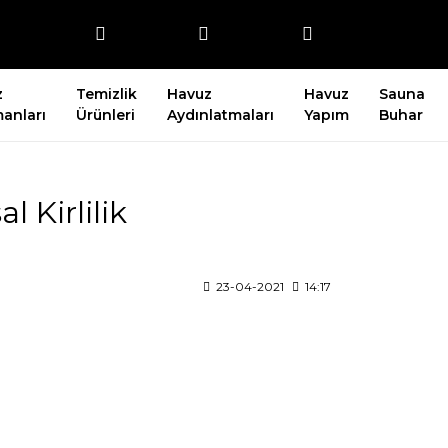
z
Temizlik
Havuz
Havuz
Sauna
anları
Ürünleri
Aydınlatmaları
Yapım
Buhar
 Kirlilik
23-04-2021
14:17