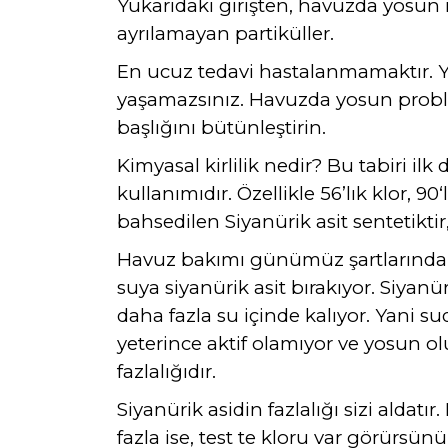
Yukarıdaki girişten, havuzda yosun 
ayrılamayan partiküller.
En ucuz tedavi hastalanmamaktır. Y
yaşamazsınız. Havuzda yosun probl
başlığını bütünleştirin.
Kimyasal kirlilik nedir? Bu tabiri ilk
kullanımıdır. Özellikle 56’lık klor, 90‘
bahsedilen Siyanürik asit sentetikti
Havuz bakımı günümüz şartlarında m
suya siyanürik asit bırakıyor. Siyan
daha fazla su içinde kalıyor. Yani s
yeterince aktif olamıyor ve yosun ol
fazlalığıdır.
Siyanürik asidin fazlalığı sizi aldat
fazla ise, test te kloru var görürsün