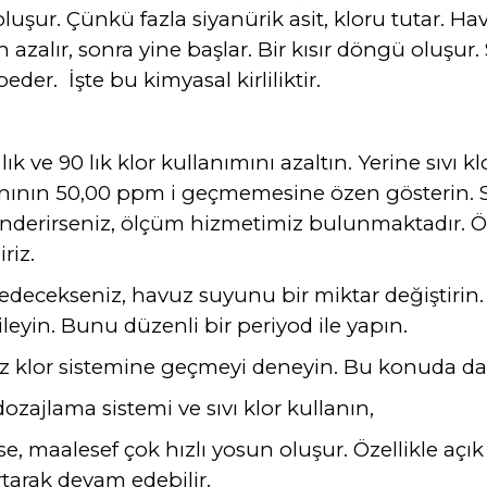
şur. Çünkü fazla siyanürik asit, kloru tutar. 
un azalır, sonra yine başlar. Bir kısır döngü oluşur.
eder. İşte bu kimyasal kirliliktir.
ık ve 90 lık klor kullanımını azaltın. Yerine sıvı k
nının 50,00 ppm i geçmemesine özen gösterin. Siy
önderirseniz, ölçüm hizmetimiz bulunmaktadır
riz.
 edecekseniz, havuz suyunu bir miktar değiştirin.
leyin. Bunu düzenli bir periyod ile yapın.
 klor sistemine geçmeyi deneyin. Bu konuda da is
 dozajlama sistemi ve sıvı klor kullanın,
ise, maalesef çok hızlı yosun oluşur. Özellikle 
tarak devam edebilir.