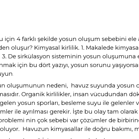
çin 4 farklı şekilde yosun oluşum sebebini ele al
 oluşur? Kimyasal kirlilik. 1. Makalede kimyasa
3. De sirkülasyon sisteminin yosun oluşumuna et
mak için bu dört yazıyı, yosun sorunu yaşıyors
kuyun
.
yosun oluşumunun nedeni, havuz suyunda yosun
amasıdır. Organik kirlilikler, insan vücudundan dö
gelen yosun sporları, besleme suyu ile gelenler v.s
mler ile ayrılması gerekir. İşte bu olay tam ola
oblemi nin çok sebebi var çözümler de birbirine
uyor. Havuzun kimyasallar ile doğru bakımı, mü