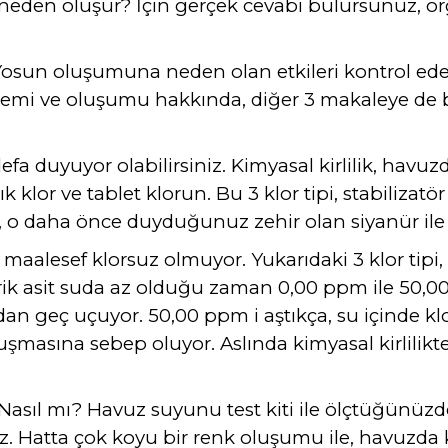
neden oluşur? İçin gerçek cevabı bulursunuz, orga
osun oluşumuna neden olan etkileri kontrol ede
emi ve oluşumu hakkında, diğer 3 makaleye de 
 defa duyuyor olabilirsiniz. Kimyasal kirlilik, hav
lık klor ve tablet klorun. Bu 3 klor tipi, stabilizatö
r, o daha önce duyduğunuz zehir olan siyanür ile 
aalesef klorsuz olmuyor. Yukarıdaki 3 klor tipi
ürik asit suda az olduğu zaman 0,00 ppm ile 50,00 
udan geç uçuyor. 50,00 ppm i aştıkça, su içinde kl
uşmasına sebep oluyor. Aslında kimyasal kirlilikt
ır. Nasıl mı? Havuz suyunu test kiti ile ölçtüğünü
üz. Hatta çok koyu bir renk oluşumu ile, havuzda k