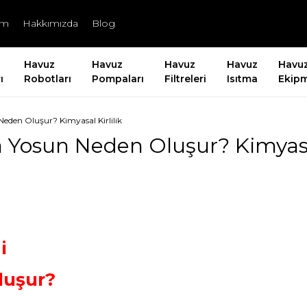
şim
Hakkımızda
Blog
Havuz
Havuz
Havuz
Havuz
Havu
ı
Robotları
Pompaları
Filtreleri
Isıtma
Ekipm
eden Oluşur? Kimyasal Kirlilik
Yosun Neden Oluşur? Kimyasal
mi
luşur?