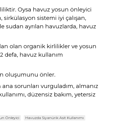
iliktir. Oysa havuz yosun önleyici
, sirkülasyon sistemi iyi çalışan,
i ile sudan ayrılan havuzlarda, havuz
lan olan organik kirlilikler ve yosun
-2 defa, havuz kullanım
sun oluşumunu önler.
n ana sorunları vurguladım, almanız
ullanımı, düzensiz bakım, yetersiz
un Önleyici
Havuzda Siyanürik Asit Kullanımı