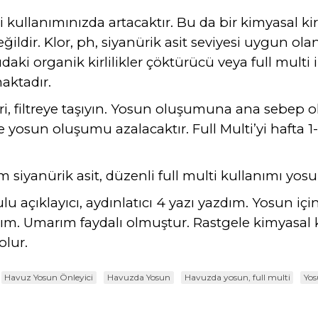
 kullanımınızda artacaktır. Bu da bir kimyasal kirl
eğildir. Klor, ph, siyanürik asit seviyesi uygun olan
sudaki organik kirlilikler çöktürücü veya full mult
aktadır.
kleri, filtreye taşıyın. Yosun oluşumuna ana sebep o
 yosun oluşumu azalacaktır. Full Multi’yi hafta 1
m siyanürik asit, düzenli full multi kullanımı yo
açıklayıcı, aydınlatıcı 4 yazı yazdım. Yosun içi
ım. Umarım faydalı olmuştur. Rastgele kimyasal k
olur.
Havuz Yosun Önleyici
Havuzda Yosun
Havuzda yosun, full multi
Yos