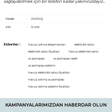
sağlayabilmek için bir telefon kadar yakınınızdayız...
Model
:
Z400iQ
kW
:
12 kW
Etiketler :
havuz ısıtma ekipmanları
elektrikli ısıtıcı
Bu ürüne ilk yorumu siz yapın!
elektrikli ısıtıcı fiyatları
havuz elektrikli ısıtıcı
ısı pompası
ısı pompası nedir
ısı pompası sistemi
Yorum Yaz
havuz elektrikli ısıtıcı fiyatları
havuz ısıtma ısı pompası
havuz isıtma sistemi fiyatları
KAMPANYALARIMIZDAN HABERDAR OLUN