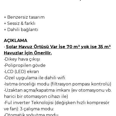
+ Benzersiz tasarım
+ Sessiz & farklı
+ Dahili bağlantı
AÇIKLAMA
•
Solar Havuz Örtüsü Var İse 70 m³ yok ise 35 m³
Havuzlar İçin Önerilir.
•Dikey hava çıkışı
•Polipropilen gövde
•LCD (LED) ekran
•Özel uygulama ile dahili wifi
•Isıtma önceliği modu (filtrasyon pompası kontrolü)
•Uzaktan açma/kapatma imkanı (ev otomasyonu vb.
harici bir otomasyon cihazı ile)
•Ful inverter Teknolojisi (değişken hızlı kompresör
ve fan): 3 çalışma modu:
•Otomatik soğutma modu