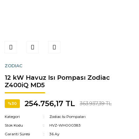
ZODIAC
12 kW Havuz Isı Pompası Zodiac
Z400iQ MD5
254.756,17 TL
363.937,39 TL
%30
Kategori
Zodiac Isı Pompaları
Stok Kodu
HVZ-WH000383
Garanti Süresi
36 Ay