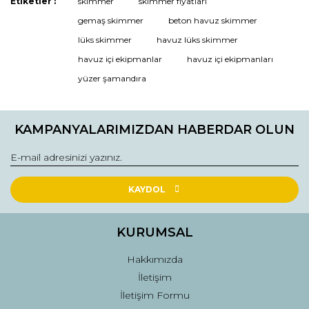
Etiketler :
skimmer
skimmer fiyatları
Bu ürüne ilk yorumu siz yapın!
gemaş skimmer
beton havuz skimmer
lüks skimmer
havuz lüks skimmer
havuz içi ekipmanlar
havuz içi ekipmanları
Yorum Yaz
yüzer şamandıra
KAMPANYALARIMIZDAN HABERDAR OLUN
KAYDOL
KURUMSAL
Hakkımızda
İletişim
İletişim Formu