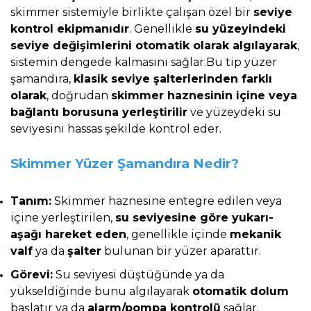
skimmer sistemiyle birlikte çalışan özel bir
seviye
kontrol ekipmanıdır
. Genellikle
su yüzeyindeki
seviye değişimlerini otomatik olarak algılayarak
,
sistemin dengede kalmasını sağlar.Bu tip yüzer
şamandıra,
klasik seviye şalterlerinden farklı
olarak
, doğrudan
skimmer haznesinin içine veya
bağlantı borusuna yerleştirilir
ve yüzeydeki su
seviyesini hassas şekilde kontrol eder.
Skimmer Yüzer Şamandıra Nedir?
Tanım:
Skimmer haznesine entegre edilen veya
içine yerleştirilen,
su seviyesine göre yukarı-
aşağı hareket eden
, genellikle içinde
mekanik
valf
ya da
şalter
bulunan bir yüzer aparattır.
Görevi:
Su seviyesi düştüğünde ya da
yükseldiğinde bunu algılayarak
otomatik dolum
başlatır ya da
alarm/pompa kontrolü
sağlar.