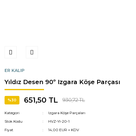
ER KALIP
Yıldız Desen 90º Izgara Köşe Parçası
651,50 TL
930,72 TL
%30
Kategori
Izgara Köşe Parçaları
Stok Kodu
HVZ-YI-20-1
Fiyat
14,00 EUR + KDV