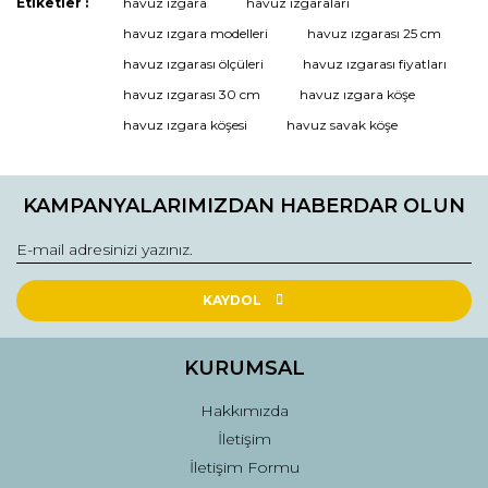
Etiketler :
havuz ızgara
havuz ızgaraları
Bu ürüne ilk yorumu siz yapın!
havuz ızgara modelleri
havuz ızgarası 25 cm
havuz ızgarası ölçüleri
havuz ızgarası fiyatları
havuz ızgarası 30 cm
havuz ızgara köşe
Yorum Yaz
havuz ızgara köşesi
havuz savak köşe
KAMPANYALARIMIZDAN HABERDAR OLUN
KAYDOL
KURUMSAL
Hakkımızda
İletişim
İletişim Formu