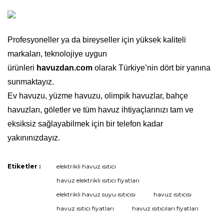
Profesyoneller ya da bireyseller için yüksek kaliteli
markaları, teknolojiye uygun
ürünleri
havuzdan.com
olarak Türkiye’nin dört bir yanına
sunmaktayız.
Ev havuzu, yüzme havuzu, olimpik havuzlar, bahçe
havuzları, göletler ve tüm havuz ihtiyaçlarınızı tam ve
eksiksiz sağlayabilmek için bir telefon kadar
yakınınızdayız.
Etiketler :
elektrikli havuz ısıtıcı
Bu ürüne ilk yorumu siz yapın!
havuz elektrikli ısıtıcı fiyatları
elektrikli havuz suyu ısıtıcısı
havuz ısıtıcısı
havuz ısıtıcı fiyatları
havuz ısıtıcıları fiyatları
Yorum Yaz