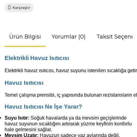
Karşılaştır
Ürün Bilgisi
Yorumlar (0)
Taksit Seçenek
Elektrikli Havuz Isıtıcısı
Elektrikli
havuz
ısıtıcısı
,
havuz
suyunu
istenilen
sıcaklığa
get
Havuz Isıtıcısı
Temel
çalışma
prensibi,
iç
yapısında
bulunan
rezistansların
e
Havuz Isıtıcısı Ne İşe Yarar?
Suyu Isıtır:
Soğuk havalarda ya da mevsim geçişlerinde
havuz suyunun sıcaklığını artırarak yüzme keyfinin konforlu
hale gelmesini sağlar.
Mevsim Uzatır:
Havuzun sadece yaz aylarında değil,