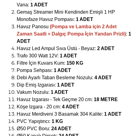
Vana
:
1 ADET
Gemaş Streamer Mini Kendinden Emişli
1 HP
Monofaze Havuz Pompası
:
1 ADET
Havuz Panosu
(Pompa ve Lamba için 2 Adet
Zaman Saatli + Dalgıç Pompa İçin Yandan Prizli)
:
1
ADET
Havuz Led Ampul Sıva Üstü - Beyaz
:
2 ADET
Trafo 300 Watt 12V:
1 ADET
Filtre İçin Kuvars Kum:
150 KG
Pompa Sehpası:
1 ADET
Debi Ayarlı Taban Besleme Nozulu:
4 ADET
Dip Emiş Izgarası:
1 ADET
Vakum Nozulu:
1 ADET
Havuz Izgarası - Tek Geçme 20 cm:
18 METRE
Köşe Izgara - 20 cm:
4 ADET
Havuz Merdiveni 3 Basamak
304 Kalite
:
1 ADET
PVC Yapıştırıcı:
1 KG
Ø50 PVC Boru:
24 ADET
Ø50 Kapalı Dirsek:
24 ADET