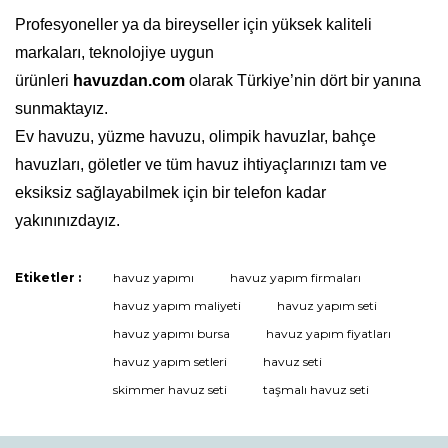
Profesyoneller ya da bireyseller için yüksek kaliteli
markaları, teknolojiye uygun
ürünleri
havuzdan.com
olarak Türkiye’nin dört bir yanına
sunmaktayız.
Ev havuzu, yüzme havuzu, olimpik havuzlar, bahçe
havuzları, göletler ve tüm havuz ihtiyaçlarınızı tam ve
eksiksiz sağlayabilmek için bir telefon kadar
yakınınızdayız.
Etiketler :
havuz yapımı
havuz yapım firmaları
Bu ürüne ilk yorumu siz yapın!
havuz yapım maliyeti
havuz yapım seti
havuz yapımı bursa
havuz yapım fiyatları
havuz yapım setleri
havuz seti
Yorum Yaz
skimmer havuz seti
taşmalı havuz seti