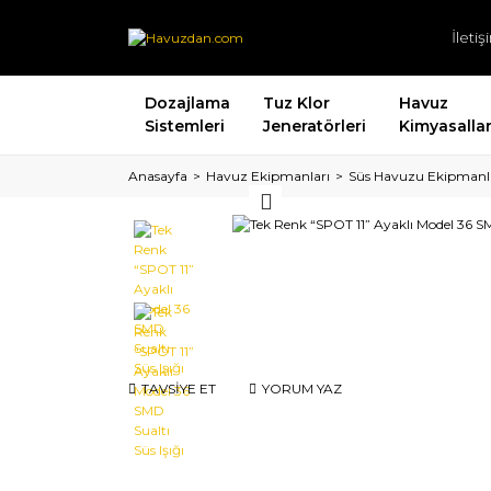
İleti
Dozajlama
Tuz Klor
Havuz
Sistemleri
Jeneratörleri
Kimyasallar
Anasayfa
Havuz Ekipmanları
Süs Havuzu Ekipmanl
TAVSİYE ET
YORUM YAZ