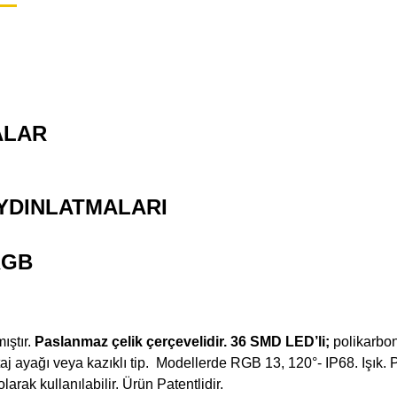
ALAR
AYDINLATMALARI
RGB
ıştır.
Paslanmaz çelik çerçevelidir.
36 SMD LED’li;
polikarbon
ontaj ayağı veya kazıklı tip. Modellerde RGB 13, 120°- IP68. Iş
ak kullanılabilir. Ürün Patentlidir.