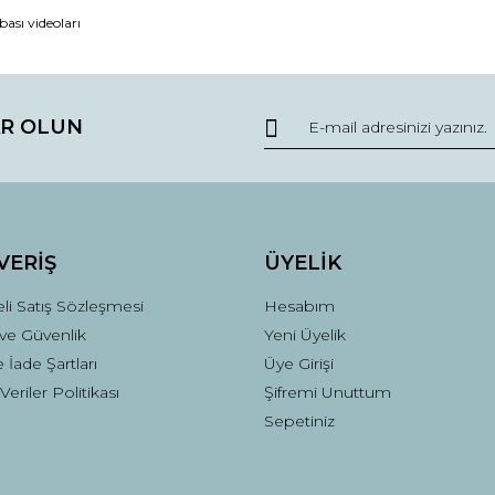
Bu ürüne ilk yorumu siz yapın!
ası videoları
Yorum Yaz
R OLUN
VERİŞ
ÜYELİK
li Satış Sözleşmesi
Hesabım
k ve Güvenlik
Yeni Üyelik
e İade Şartları
Üye Girişi
 Veriler Politikası
Şifremi Unuttum
Sepetiniz