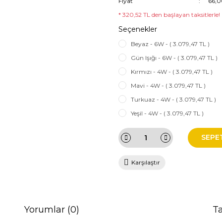
Fiyat
66,0
* 320,52 TL den başlayan taksitlerle!
Seçenekler
Beyaz - 6W - ( 3.079,47 TL )
Gün Işığı - 6W - ( 3.079,47 TL )
Kırmızı - 4W - ( 3.079,47 TL )
Mavi - 4W - ( 3.079,47 TL )
Turkuaz - 4W - ( 3.079,47 TL )
Yeşil - 4W - ( 3.079,47 TL )
SEPE
Karşılaştır
Yorumlar (0)
Ta