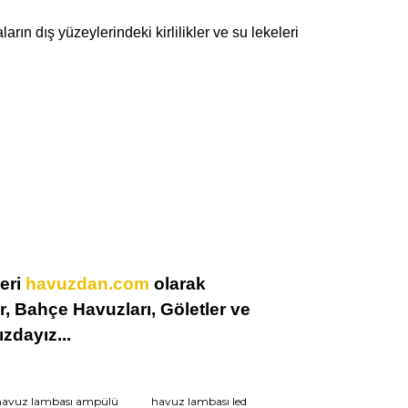
n dış yüzeylerindeki kirlilikler ve su lekeleri
leri
havuzdan.com
olarak
, Bahçe Havuzları, Göletler ve
zdayız...
havuz lambası ampülü
havuz lambası led