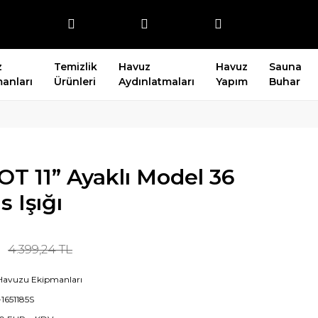
z
Temizlik
Havuz
Havuz
Sauna
anları
Ürünleri
Aydınlatmaları
Yapım
Buhar
T 11” Ayaklı Model 36
 Işığı
4.399,24 TL
Havuzu Ekipmanları
1651185S