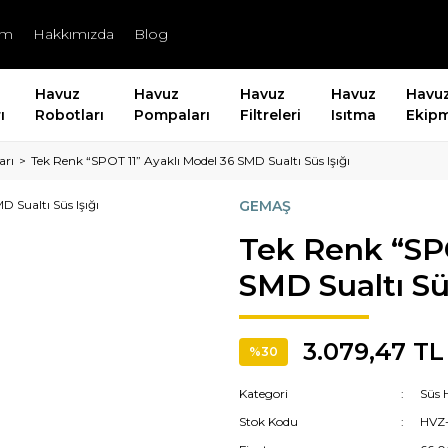
şim
Hakkımızda
Blog
Havuz
Havuz
Havuz
Havuz
Havu
ı
Robotları
Pompaları
Filtreleri
Isıtma
Ekipm
arı
Tek Renk “SPOT 11” Ayaklı Model 36 SMD Sualtı Süs Işığı
GEMAŞ
Tek Renk “SPO
SMD Sualtı Süs
3.079,47 TL
%30
Kategori
Süs 
Stok Kodu
HVZ-