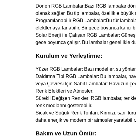
Dönen RGB Lambalar:Bazı RGB lambalar dönebilir
olanak sağlar. Bu tip lambalar, özellikle büyük a
Programlanabilir RGB Lambalar:Bu tür lambalar
efektler ayarlanabilir. Bir gece boyunca kalıcı bi
Solar Enerji ile Çalışan RGB Lambalar: Güneş p
gece boyunca çalışır. Bu lambalar genellikle dı
Kurulum ve Yerleştirme:
Yüzer RGB Lambalar: Bazı modeller, su yöntemle
Daldırma Tipi RGB Lambalar: Bu lambalar, havuz
veya Çevresi İçin Sabit Lambalar: Havuzun çevr
Renk Efektleri ve Atmosfer:
Sürekli Değişen Renkler: RGB lambalar, renkler h
renk modlarını gösterebilir.
Sıcak ve Soğuk Renk Tonları: Kırmızı, sarı, turu
daha enerjik ve modern bir atmosfer yaratabilir
Bakım ve Uzun Ömür: