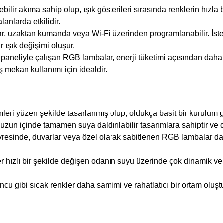
 akıma sahip olup, ışık gösterileri sırasında renklerin hızla b
lanlarda etkilidir.
, uzaktan kumanda veya Wi-Fi üzerinden programlanabilir. İsted
r ışık değişimi oluşur.
aneliyle çalışan RGB lambalar, enerji tüketimi açısından daha çe
ş mekan kullanımı için idealdir.
ri yüzen şekilde tasarlanmış olup, oldukça basit bir kurulum ge
un içinde tamamen suya daldırılabilir tasarımlara sahiptir ve d
esinde, duvarlar veya özel olarak sabitlenen RGB lambalar da y
ızlı bir şekilde değişen odanın suyu üzerinde çok dinamik ve canlı
ncu gibi sıcak renkler daha samimi ve rahatlatıcı bir ortam oluşt
.