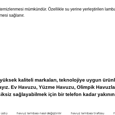
izlenmesi mümkündür. Özellikle su yerine yerleştirilen lambaları
nmesi sağlanır.
 yüksek kaliteli markaları, teknolojiye uygun ürün
ayız. Ev Havuzu, Yüzme Havuzu, Olimpik Havuzlar
ksiz sağlayabilmek için bir telefon kadar yakınını
 üstü
havuz lambası nasıl değiştirilir
havuz lambası trafosu