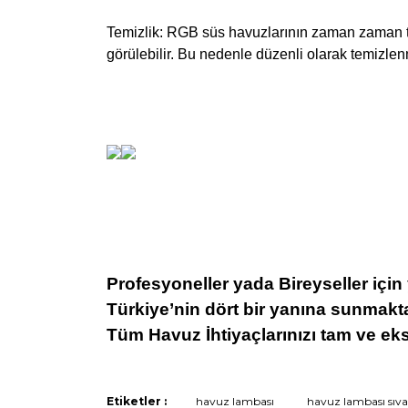
Temizlik: RGB süs havuzlarının zaman zaman tem
görülebilir. Bu nedenle düzenli olarak temizle
Profesyoneller yada Bireyseller için
Türkiye’nin dört bir yanına sunmakt
Tüm Havuz İhtiyaçlarınızı tam ve eksi
Etiketler :
havuz lambası
havuz lambası sıva