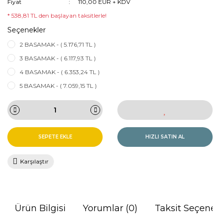
Fiyat
110,00 EUR + KDV
* 538,81 TL den başlayan taksitlerle!
Seçenekler
2 BASAMAK - ( 5.176,71 TL )
3 BASAMAK - ( 6.117,93 TL )
4 BASAMAK - ( 6.353,24 TL )
5 BASAMAK - ( 7.059,15 TL )
SEPETE EKLE
HIZLI SATIN AL
Karşılaştır
Ürün Bilgisi
Yorumlar (0)
Taksit Seçenek