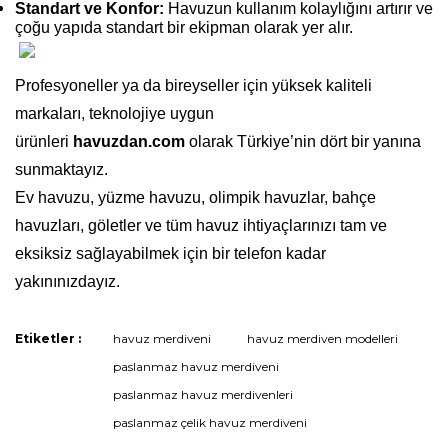
Standart ve Konfor:
Havuzun kullanım kolaylığını artırır ve
çoğu yapıda standart bir ekipman olarak yer alır.
Profesyoneller ya da bireyseller için yüksek kaliteli
markaları, teknolojiye uygun
ürünleri
havuzdan.com
olarak Türkiye’nin dört bir yanına
sunmaktayız.
Ev havuzu, yüzme havuzu, olimpik havuzlar, bahçe
havuzları, göletler ve tüm havuz ihtiyaçlarınızı tam ve
eksiksiz sağlayabilmek için bir telefon kadar
yakınınızdayız.
Etiketler :
havuz merdiveni
havuz merdiven modelleri
Bu ürüne ilk yorumu siz yapın!
paslanmaz havuz merdiveni
paslanmaz havuz merdivenleri
paslanmaz çelik havuz merdiveni
Yorum Yaz