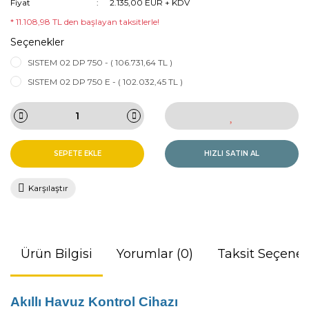
Fiyat
2.135,00 EUR + KDV
* 11.108,98 TL den başlayan taksitlerle!
Seçenekler
SISTEM 02 DP 750 - ( 106.731,64 TL )
SISTEM 02 DP 750 E - ( 102.032,45 TL )
SEPETE EKLE
HIZLI SATIN AL
Karşılaştır
Ürün Bilgisi
Yorumlar (0)
Taksit Seçenek
Akıllı Havuz Kontrol Cihazı