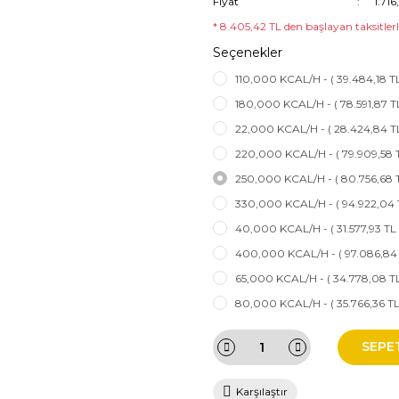
Fiyat
1.71
* 8.405,42 TL den başlayan taksitlerl
Seçenekler
110,000 KCAL/H - ( 39.484,18 TL
180,000 KCAL/H - ( 78.591,87 TL
22,000 KCAL/H - ( 28.424,84 TL
220,000 KCAL/H - ( 79.909,58 T
250,000 KCAL/H - ( 80.756,68 T
330,000 KCAL/H - ( 94.922,04 
40,000 KCAL/H - ( 31.577,93 TL 
400,000 KCAL/H - ( 97.086,84 
65,000 KCAL/H - ( 34.778,08 TL
80,000 KCAL/H - ( 35.766,36 TL
SEPE
Karşılaştır