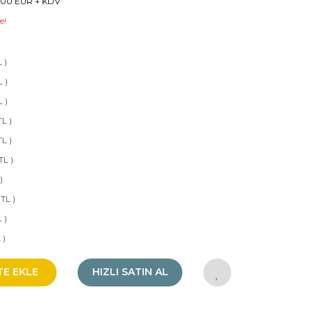
6,00 EUR + KDV
e!
 )
 )
 )
L )
L )
TL )
)
TL )
 )
 )
TE EKLE
HIZLI SATIN AL