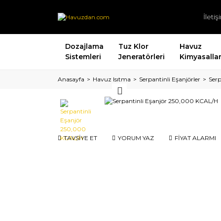
İleti
Dozajlama
Tuz Klor
Havuz
Sistemleri
Jeneratörleri
Kimyasallar
Anasayfa
Havuz Isıtma
Serpantinli Eşanjörler
Ser
TAVSİYE ET
YORUM YAZ
FİYAT ALARMI