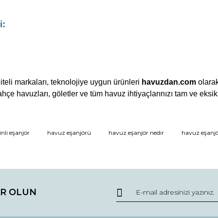
i:
iteli markaları, teknolojiye uygun ürünleri
havuzdan.com
olarak
e havuzları, göletler ve tüm havuz ihtiyaçlarınızı tam ve eksiks
nli eşanjör
havuz eşanjörü
havuz eşanjör nedir
havuz eşanjö
Bu ürüne ilk yorumu siz yapın!
Yorum Yaz
R OLUN