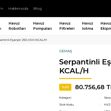
şim
Hakkımızda
Blog
Havuz
Havuz
Havuz
Havuz
Havu
ı
Robotları
Pompaları
Filtreleri
Isıtma
Ekipm
pantinli Eşanjör 250,000 KCAL/H
GEMAŞ
Serpantinli E
KCAL/H
80.756,68 T
%30
Kategori
Serp
Stok Kodu
HVZ-