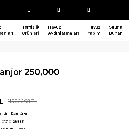
z
Temizlik
Havuz
Havuz
Sauna
anları
Ürünleri
Aydınlatmaları
Yapım
Buhar
şanjör 250,000
L
115.366,68 TL
antinli Eşanjörler
101210_28883