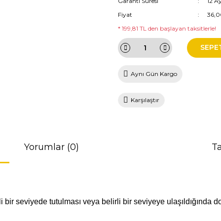
Garanti Süresi
12 A
Fiyat
36,0
* 199,81 TL den başlayan taksitlerle!
SEPE
Aynı Gün Kargo
Karşılaştır
Yorumlar (0)
Ta
li bir seviyede tutulması veya belirli bir seviyeye ulaşıldığınd