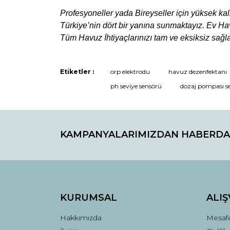
Profesyoneller yada Bireyseller için yüksek kali
Türkiye’nin dört bir yanına sunmaktayız.
Ev Ha
Tüm Havuz İhtiyaçlarınızı tam ve eksiksiz sağlay
Etiketler :
orp elektrodu
havuz dezenfektanı
ph seviye sensörü
dozaj pompası se
KAMPANYALARIMIZDAN HABERDA
KURUMSAL
ALIŞ
Hakkımızda
Mesafe