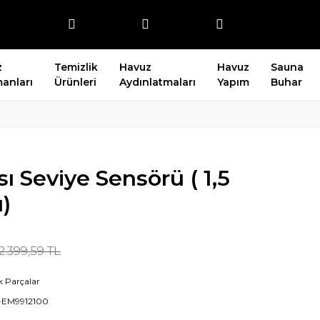
z
Temizlik
Havuz
Havuz
Sauna
anları
Ürünleri
Aydınlatmaları
Yapım
Buhar
 Seviye Sensörü ( 1,5
)
2.399,59 TL
k Parçalar
-EM9912100