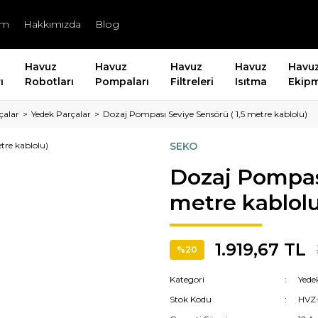
şim
Hakkımızda
Blog
Havuz
Havuz
Havuz
Havuz
Havu
ı
Robotları
Pompaları
Filtreleri
Isıtma
Ekipm
çalar
Yedek Parçalar
Dozaj Pompası Seviye Sensörü ( 1,5 metre kablolu)
SEKO
Dozaj Pompası
metre kablolu
1.919,67 TL
%20
Kategori
Yede
Stok Kodu
HVZ