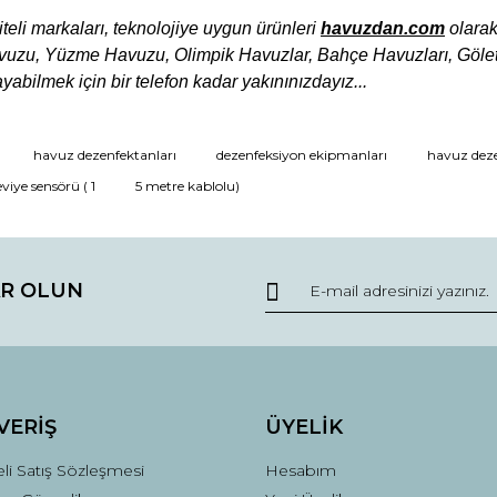
teli markaları,
teknolojiye uygun ürünleri
havuzdan.com
olara
vuzu, Yüzme Havuzu, Olimpik Havuzlar, Bahçe Havuzları,
Gölet
abilmek için bir telefon kadar yakınınızdayız...
havuz dezenfektanları
dezenfeksiyon ekipmanları
havuz deze
Bu ürüne ilk yorumu siz yapın!
viye sensörü ( 1
5 metre kablolu)
Yorum Yaz
R OLUN
VERİŞ
ÜYELİK
li Satış Sözleşmesi
Hesabım