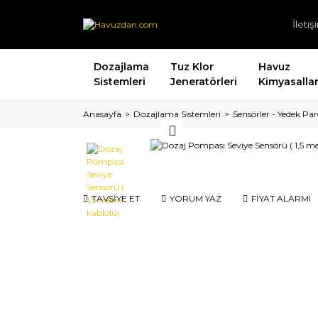
İleti
Dozajlama
Tuz Klor
Havuz
Sistemleri
Jeneratörleri
Kimyasallar
Anasayfa
Dozajlama Sistemleri
Sensörler - Yedek Par
TAVSİYE ET
YORUM YAZ
FİYAT ALARMI