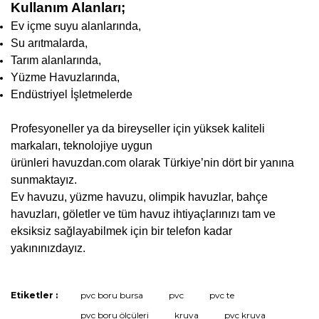
Kullanım Alanları;
Ev içme suyu alanlarında,
Su arıtmalarda,
Tarım alanlarında,
Yüzme Havuzlarında,
Endüstriyel İşletmelerde
Profesyoneller ya da bireyseller için yüksek kaliteli
markaları, teknolojiye uygun
ürünleri
havuzdan.com
olarak
Türkiye’nin dört bir yanına
sunmaktayız.
Ev havuzu, yüzme havuzu, olimpik havuzlar, bahçe
havuzları, göletler ve t
üm havuz ihtiyaçlarınızı tam ve
eksiksiz sağlayabilmek için bir telefon kadar
yakınınızdayız.
Etiketler :
pvc boru bursa
pvc
pvc te
Bu ürüne ilk yorumu siz yapın!
pvc boru ölçüleri
kruva
pvc kruva