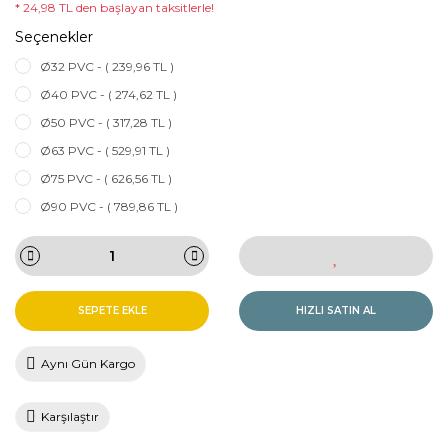
* 24,98 TL den başlayan taksitlerle!
Seçenekler
Ø32 PVC - ( 239,96 TL )
Ø40 PVC - ( 274,62 TL )
Ø50 PVC - ( 317,28 TL )
Ø63 PVC - ( 529,91 TL )
Ø75 PVC - ( 626,56 TL )
Ø90 PVC - ( 789,86 TL )
SEPETE EKLE
HIZLI SATIN AL
Aynı Gün Kargo
Karşılaştır