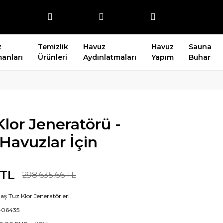
z
Temizlik
Havuz
Havuz
Sauna
anları
Ürünleri
Aydınlatmaları
Yapım
Buhar
Klor Jeneratörü -
avuzlar İçin
 TL
298.635,66 TL
ş Tuz Klor Jeneratörleri
-06435