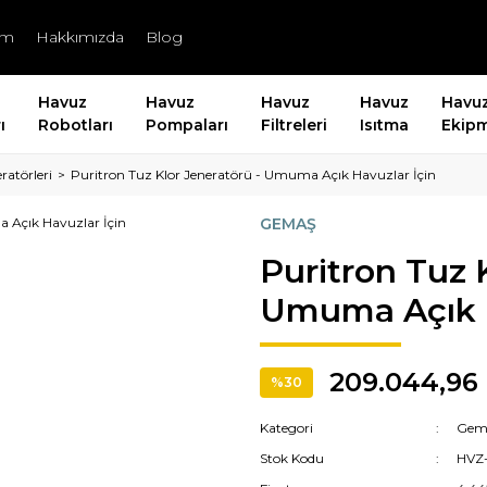
şim
Hakkımızda
Blog
Havuz
Havuz
Havuz
Havuz
Havu
ı
Robotları
Pompaları
Filtreleri
Isıtma
Ekipm
atörleri
Puritron Tuz Klor Jeneratörü - Umuma Açık Havuzlar İçin
GEMAŞ
Puritron Tuz 
Umuma Açık H
209.044,96
%30
Kategori
Gema
Stok Kodu
HVZ