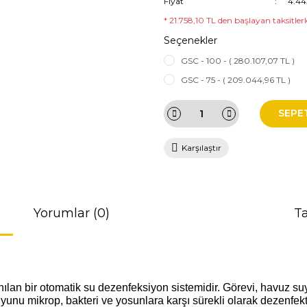
Fiyat
4.44
* 21.758,10 TL den başlayan taksitlerl
Seçenekler
GSC - 100 - ( 280.107,07 TL )
GSC - 75 - ( 209.044,96 TL )
SEPE
Karşılaştır
Yorumlar (0)
Ta
ılan bir otomatik su dezenfeksiyon sistemidir. Görevi, havuz su
unu mikrop, bakteri ve yosunlara karşı sürekli olarak dezenfekt