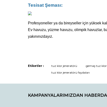
Tesisat Şeması:
Profesyoneller ya da bireyseller için yüksek kal
Ev havuzu, yüzme havuzu, olimpik havuzlar, bahç
yakınınızdayız.
Etiketler :
tuz klor jeneratörü
gemaş tuz klor
tuz klor jeneratörü faydaları
KAMPANYALARIMIZDAN HABERDA