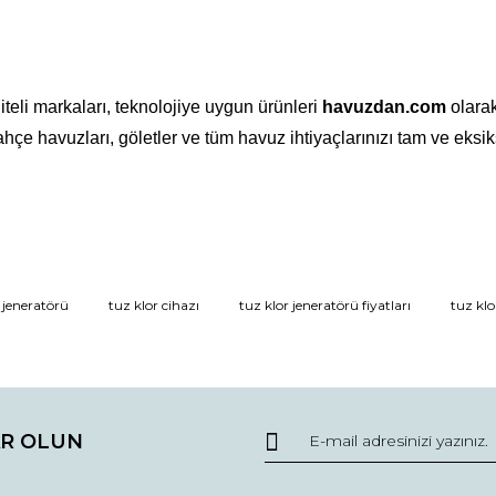
iteli markaları, teknolojiye uygun ürünleri
havuzdan.com
olarak
e havuzları, göletler ve tüm havuz ihtiyaçlarınızı tam ve eksiks
 jeneratörü
tuz klor cihazı
tuz klor jeneratörü fiyatları
tuz klo
Bu ürüne ilk yorumu siz yapın!
Yorum Yaz
R OLUN