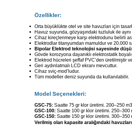
Özellikler:
Orta büyüklükte otel ve site havuzları için tasar
Havuz suyunda, gözyaşındaki tuzluluk ile aynı 
Cihaz kireçlenmeye karşı elektrodunu belirli ara
Elektrodlar titanyumdan mamuldur ve 20.000 s
Bipolar Elektrod teknolojisi sayesinde düş
Gövde korozyona dayanıklı elektrostatik boyalı
Elektrod hücreleri şeffaf PVC’den üretilmiştir ve 
Geri aydınlatmalı LCD ekranı mevcuttur.
Cihaz sviç-mod’ludur.
Tüm modeller deniz suyunda da kullanılabilir.
Model Seçenekleri:
GSC-75:
Saatte 75 gr klor üretimi. 200–250 m3
GSC-100:
Saatte 100 gr klor üretimi. 250–300 
GSC-150:
Saatte 150 gr klor üretimi. 300–350 
Verilmiş olan kapasite aralığındaki havuzlar