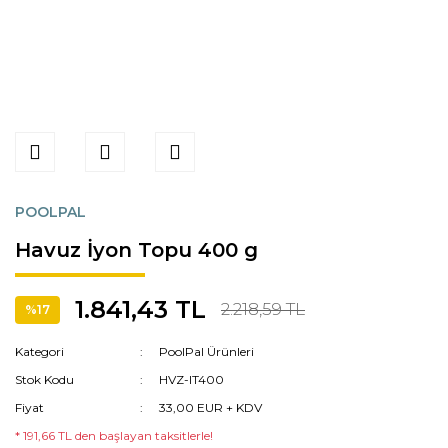
POOLPAL
Havuz İyon Topu 400 g
1.841,43 TL
2.218,59 TL
%17
Kategori
PoolPal Ürünleri
Stok Kodu
HVZ-IT400
Fiyat
33,00 EUR + KDV
* 191,66 TL den başlayan taksitlerle!