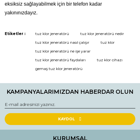
eksiksiz sağlayabilmek için bir telefon kadar
yakınınızdayız.
Etiketler :
tuz klor jeneratörü
tuz klor jeneratörü nedir
Bu ürüne ilk yorumu siz yapın!
tuz klor jeneratörü nasıl çalışır
tuz klor
tuz klor jeneratörü ne işe yarar
tuz klor jeneratörü faydaları
tuz klor cihazı
Yorum Yaz
gemaş tuz klor jeneratörü
KAMPANYALARIMIZDAN HABERDAR OLUN
KAYDOL
KURUMSAL