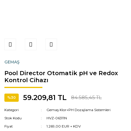
GEMAŞ
Pool Director Otomatik pH ve Redox
Kontrol Cihazı
59.209,81 TL
84.585,45 TL
%30
Kategori
Gemaş Klor+PH Dozajlama Sistemleri
Stok Kodu
HVZ-06311N
Fiyat
1.269,00 EUR + KDV