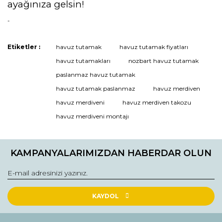
ayağınıza gelsin!
-
Etiketler :
havuz tutamak
havuz tutamak fiyatları
Bu ürüne ilk yorumu siz yapın!
havuz tutamakları
nozbart havuz tutamak
paslanmaz havuz tutamak
havuz tutamak paslanmaz
havuz merdiven
Yorum Yaz
havuz merdiveni
havuz merdiven takozu
havuz merdiveni montajı
KAMPANYALARIMIZDAN HABERDAR OLUN
KAYDOL