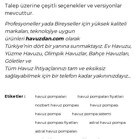
Talep üzerine çeşitli seçenekler ve versiyonlar
mevcuttur.
Profesyoneller yada Bireyseller için yüksek kaliteli
markaları, teknolojiye uygun
ürünleri
havuzdan.com
olarak
Türkiye’nin dört bir yanına sunmaktayız. Ev Havuzu,
Yüzme Havuzu, Olimpik Havuzlar, Bahçe Havuzları,
Göletler ve
Tüm Havuz İhtiyaçlarınızı tam ve eksiksiz
sağlayabilmek için bir telefon kadar yakınınızdayız...
Etiketler :
havuz pompaları
havuz pompaları fiyatları
Bu ürüne ilk yorumu siz yapın!
nozbart havuz pompası
havuz pompası
havuz pompa
havuz pompa sistemi
havuz pompası fiyatları
astral havuz pompa
Yorum Yaz
astral havuz pompaları