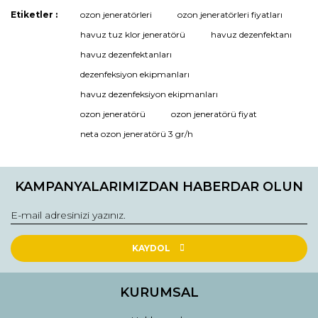
Etiketler :
ozon jeneratörleri
ozon jeneratörleri fiyatları
Bu ürüne ilk yorumu siz yapın!
havuz tuz klor jeneratörü
havuz dezenfektanı
havuz dezenfektanları
dezenfeksiyon ekipmanları
Yorum Yaz
havuz dezenfeksiyon ekipmanları
ozon jeneratörü
ozon jeneratörü fiyat
neta ozon jeneratörü 3 gr/h
KAMPANYALARIMIZDAN HABERDAR OLUN
KAYDOL
KURUMSAL