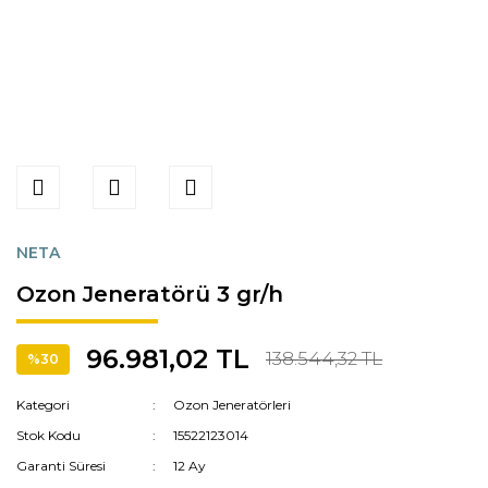
NETA
Ozon Jeneratörü 3 gr/h
96.981,02 TL
138.544,32 TL
%30
Kategori
Ozon Jeneratörleri
Stok Kodu
15522123014
Garanti Süresi
12 Ay