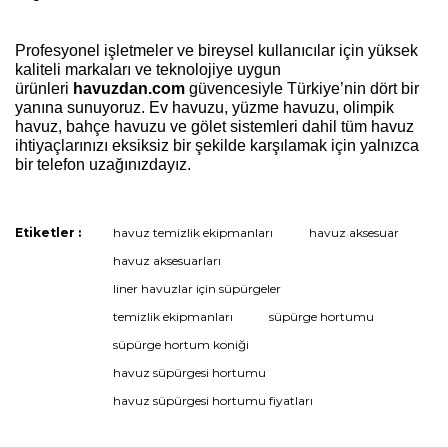
Profesyonel işletmeler ve bireysel kullanıcılar için yüksek
kaliteli markaları ve teknolojiye uygun
ürünleri
havuzdan.com
güvencesiyle Türkiye’nin dört bir
yanına sunuyoruz. Ev havuzu, yüzme havuzu, olimpik
havuz, bahçe havuzu ve gölet sistemleri dahil tüm havuz
ihtiyaçlarınızı eksiksiz bir şekilde karşılamak için yalnızca
bir telefon uzağınızdayız.
Etiketler :
havuz temizlik ekipmanları
havuz aksesuar
Bu ürüne ilk yorumu siz yapın!
havuz aksesuarları
liner havuzlar için süpürgeler
temizlik ekipmanları
süpürge hortumu
Yorum Yaz
süpürge hortum koniği
havuz süpürgesi hortumu
havuz süpürgesi hortumu fiyatları