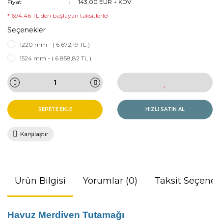
Fiyat
143,00 EUR + KDV
* 694,46 TL den başlayan taksitlerle!
Seçenekler
1220 mm - ( 6.672,19 TL )
1524 mm - ( 6.858,82 TL )
SEPETE EKLE
HIZLI SATIN AL
Karşılaştır
Ürün Bilgisi
Yorumlar (0)
Taksit Seçenek
Havuz Merdiven Tutamağı