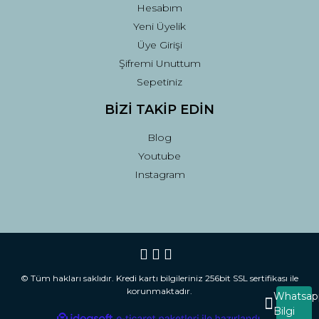
Hesabım
Yeni Üyelik
Üye Girişi
Şifremi Unuttum
Sepetiniz
BİZİ TAKİP EDİN
Blog
Youtube
Instagram
© Tüm hakları saklıdır. Kredi kartı bilgileriniz 256bit SSL sertifikası ile
korunmaktadır.
Whatsap
Bilgi
ile
ideasoft
e-