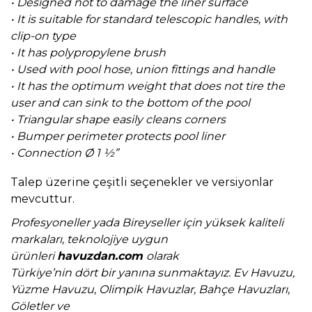
• Designed not to damage the liner surface
• It is suitable for standard telescopic handles, with
clip-on type
• It has polypropylene brush
• Used with pool hose, union fittings and handle
• It has the optimum weight that does not tire the
user and can sink to the bottom of the pool
• Triangular shape easily cleans corners
• Bumper perimeter protects pool liner
• Connection Ø 1 ½”
Talep üzerine çeşitli seçenekler ve versiyonlar
mevcuttur.
Profesyoneller yada Bireyseller için yüksek kaliteli
markaları, teknolojiye uygun
ürünleri
havuzdan.com
olarak
Türkiye’nin dört bir yanına sunmaktayız. Ev Havuzu,
Yüzme Havuzu, Olimpik Havuzlar, Bahçe Havuzları,
Göletler ve