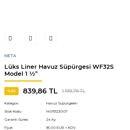
NETA
Lüks Liner Havuz Süpürgesi WF32S
Model 1 ½”
839,86 TL
1.199,79 TL
%30
Kategori
Havuz Süpürgeleri
Stok Kodu
14015123007
Garanti Süresi
24 Ay
Fiyat
18,00 EUR + KDV