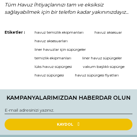
Tüm Havuz İhtiyaçlarınızı tam ve eksiksiz
sağlayabilmek için bir telefon kadar yakınınızdayız...
Etiketler :
havuz temizlik ekipmanları
havuz aksesuar
Bu ürüne ilk yorumu siz yapın!
havuz aksesuarları
liner havuzlar için süpürgeler
temizlik ekipmanları
liner havuz süpürgeler
Yorum Yaz
lüks havuz süpürgesi
vakum başlıklı süpürge
havuz süpürgesi
havuz süpürgesi fiyatları
KAMPANYALARIMIZDAN HABERDAR OLUN
KAYDOL