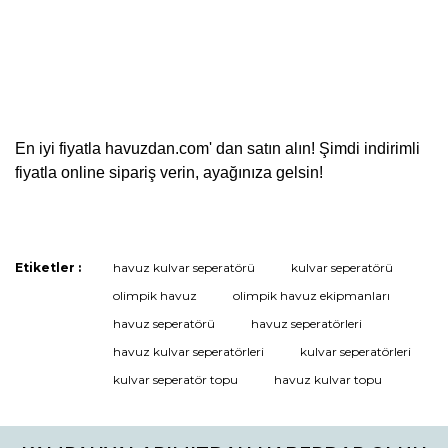
En iyi fiyatla havuzdan.com' dan satın alın! Şimdi indirimli
fiyatla online sipariş verin, ayağınıza gelsin!
Etiketler :
havuz kulvar seperatörü
kulvar seperatörü
Bu ürüne ilk yorumu siz yapın!
olimpik havuz
olimpik havuz ekipmanları
havuz seperatörü
havuz seperatörleri
havuz kulvar seperatörleri
kulvar seperatörleri
Yorum Yaz
kulvar seperatör topu
havuz kulvar topu