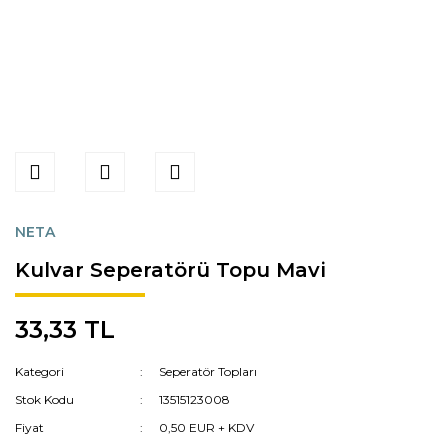
NETA
Kulvar Seperatörü Topu Mavi
33,33 TL
Kategori
Seperatör Topları
Stok Kodu
13515123008
Fiyat
0,50 EUR + KDV