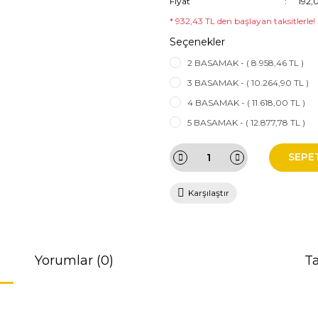
Fiyat
192,
* 932,43 TL den başlayan taksitlerle!
Seçenekler
2 BASAMAK - ( 8.958,46 TL )
3 BASAMAK - ( 10.264,90 TL )
4 BASAMAK - ( 11.618,00 TL )
5 BASAMAK - ( 12.877,78 TL )
SEPE
Karşılaştır
Yorumlar (0)
Ta