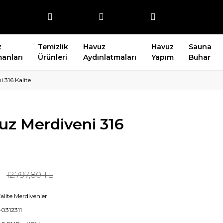
z
Temizlik
Havuz
Havuz
Sauna
anları
Ürünleri
Aydınlatmaları
Yapım
Buhar
 316 Kalite
z Merdiveni 316
12.797,80 TL
alite Merdivenler
0312311