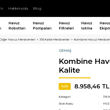
şim
Hakkımızda
Blog
Havuz
Havuz
Havuz
Havuz
Havu
ı
Robotları
Pompaları
Filtreleri
Isıtma
Ekipm
Diğer Havuz Merdivenleri
316 Kalite Merdivenler
Kombine Havuz Merdiveni
GEMAŞ
Kombine Havu
Kalite
8.958,46 TL
%30
Kategori
316 K
Stok Kodu
HVZ-