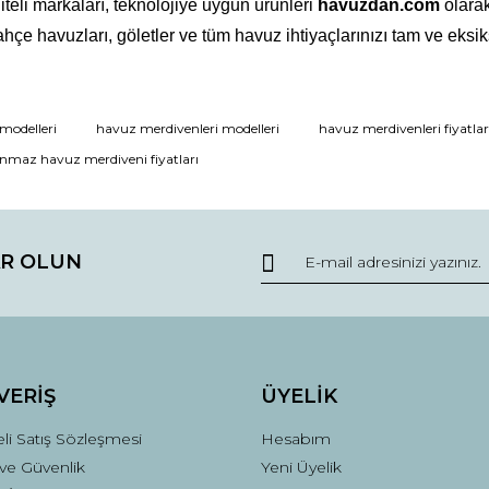
iteli markaları, teknolojiye uygun ürünleri
havuzdan.com
olarak
e havuzları, göletler ve tüm havuz ihtiyaçlarınızı tam ve eksiks
modelleri
havuz merdivenleri modelleri
havuz merdivenleri fiyatlar
Bu ürüne ilk yorumu siz yapın!
nmaz havuz merdiveni fiyatları
Yorum Yaz
R OLUN
VERİŞ
ÜYELİK
li Satış Sözleşmesi
Hesabım
k ve Güvenlik
Yeni Üyelik