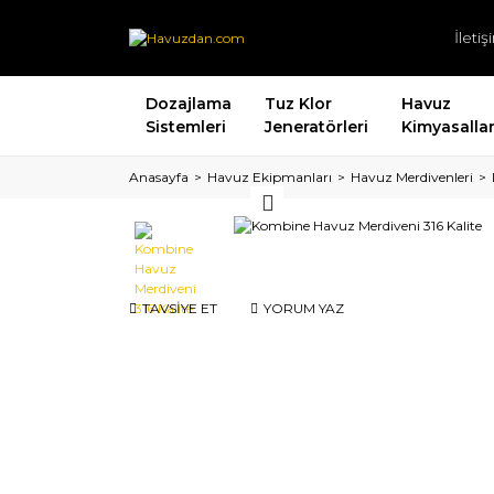
İleti
Dozajlama
Tuz Klor
Havuz
Sistemleri
Jeneratörleri
Kimyasallar
Anasayfa
Havuz Ekipmanları
Havuz Merdivenleri
TAVSİYE ET
YORUM YAZ