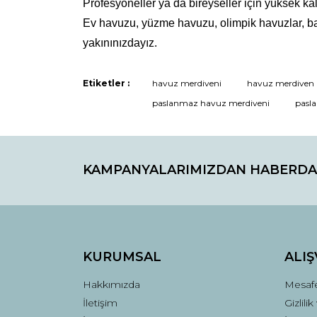
Profesyoneller ya da bireyseller için yüksek kal
Ev havuzu, yüzme havuzu, olimpik havuzlar, bahç
yakınınızdayız.
Etiketler :
havuz merdiveni
havuz merdiven 
paslanmaz havuz merdiveni
pasla
KAMPANYALARIMIZDAN HABERDA
KURUMSAL
ALIŞ
Hakkımızda
Mesafe
İletişim
Gizlili