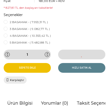
Fiyat
169,00 EUR + KDV
* 827,81 TL den başlayan taksitlerle!
Seçenekler
2 BASAMAK - ( 7.953,31 TL )
3 BASAMAK - ( 9.082,77 TL )
4 BASAMAK - ( 10.353,42 TL )
5 BASAMAK - ( 11.482,88 TL )
SEPETE EKLE
HIZLI SATIN AL
Karşılaştır
Ürün Bilgisi
Yorumlar (0)
Taksit Seçenek