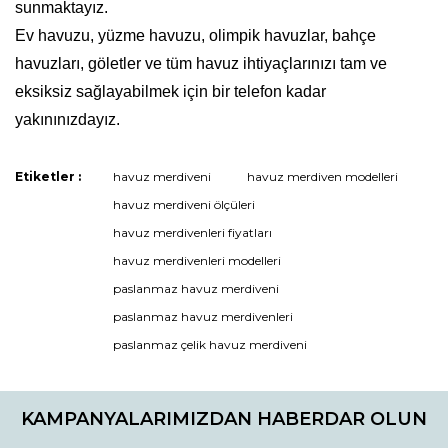
sunmaktayız.
Ev havuzu, yüzme havuzu, olimpik havuzlar, bahçe
havuzları, göletler ve tüm havuz ihtiyaçlarınızı tam ve
eksiksiz sağlayabilmek için bir telefon kadar
yakınınızdayız.
Etiketler :
havuz merdiveni
havuz merdiven modelleri
Bu ürüne ilk yorumu siz yapın!
havuz merdiveni ölçüleri
havuz merdivenleri fiyatları
havuz merdivenleri modelleri
Yorum Yaz
paslanmaz havuz merdiveni
paslanmaz havuz merdivenleri
paslanmaz çelik havuz merdiveni
KAMPANYALARIMIZDAN HABERDAR OLUN