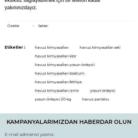
eksiksiz sağlayabilmek için bir telefon kadar
yakınınızdayız.
Özellik
:
Setler
Etiketler :
havuz kimyasalları
havuz kimyasalları seti
Bu ürüne ilk yorumu siz yapın!
havuz kimyasalları klor
havuz kimyasalları yosun önleyici
havuz kimyasalları bodrum
Yorum Yaz
havuz kimyasalları fethiye
havuz kimyasalları izmir
yosun önleyici
yosun önleyici 20 kg
havuz parlatıcı
KAMPANYALARIMIZDAN HABERDAR OLUN