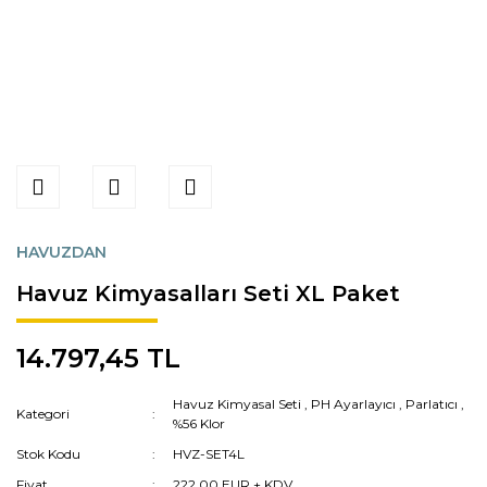
HAVUZDAN
Havuz Kimyasalları Seti XL Paket
14.797,45 TL
Havuz Kimyasal Seti
,
PH Ayarlayıcı
,
Parlatıcı
,
Kategori
%56 Klor
Stok Kodu
HVZ-SET4L
Fiyat
222,00 EUR + KDV