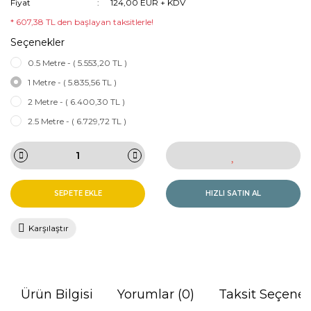
Fiyat
124,00 EUR + KDV
* 607,38 TL den başlayan taksitlerle!
Seçenekler
0.5 Metre - ( 5.553,20 TL )
1 Metre - ( 5.835,56 TL )
2 Metre - ( 6.400,30 TL )
2.5 Metre - ( 6.729,72 TL )
SEPETE EKLE
HIZLI SATIN AL
Karşılaştır
Ürün Bilgisi
Yorumlar (0)
Taksit Seçenek