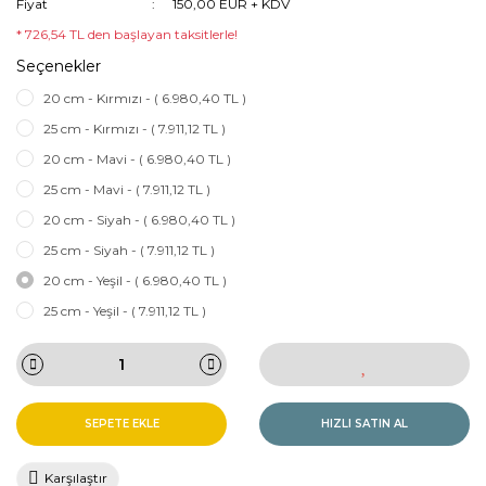
Fiyat
150,00 EUR + KDV
* 726,54 TL den başlayan taksitlerle!
Seçenekler
20 cm - Kırmızı - ( 6.980,40 TL )
25 cm - Kırmızı - ( 7.911,12 TL )
20 cm - Mavi - ( 6.980,40 TL )
25 cm - Mavi - ( 7.911,12 TL )
20 cm - Siyah - ( 6.980,40 TL )
25 cm - Siyah - ( 7.911,12 TL )
20 cm - Yeşil - ( 6.980,40 TL )
25 cm - Yeşil - ( 7.911,12 TL )
SEPETE EKLE
HIZLI SATIN AL
Karşılaştır