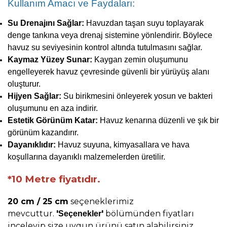
Kullanım Amacı ve Faydaları:
Su Drenajını Sağlar:
Havuzdan taşan suyu toplayarak
denge tankına veya drenaj sistemine yönlendirir. Böylece
havuz su seviyesinin kontrol altında tutulmasını sağlar.
Kaymaz Yüzey Sunar:
Kaygan zemin oluşumunu
engelleyerek havuz çevresinde güvenli bir yürüyüş alanı
oluşturur.
Hijyen Sağlar:
Su birikmesini önleyerek yosun ve bakteri
oluşumunu en aza indirir.
Estetik Görünüm Katar:
Havuz kenarına düzenli ve şık bir
görünüm kazandırır.
Dayanıklıdır:
Havuz suyuna, kimyasallara ve hava
koşullarına dayanıklı malzemelerden üretilir.
*10 Metre fiyatıdır.
20 cm / 25 cm
seçeneklerimiz
mevcuttur.
'
'
bölümünden fiyatları
Seçenekler
inceleyip size uygun ürünü satın alabilirsiniz.