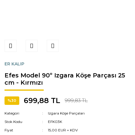
ER KALIP
Efes Model 90º Izgara Köşe Parçası 25
cm - Kırmızı
699,88 TL
999,83 TL
%30
Kategori
Izgara Köşe Parçaları
Stok Kodu
EFK03K
Fiyat
15,00 EUR + KDV