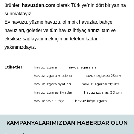
ürünleri
havuzdan.com
olarak Türkiye’nin dört bir yanına
sunmaktayız.
Ev havuzu, yüzme havuzu, olimpik havuzlar, bahçe
havuzları, göletler ve tüm havuz ihtiyaçlarınızı tam ve
eksiksiz sağlayabilmek için bir telefon kadar
yakınınızdayız.
Etiketler :
havuz ızgara
havuz ızgaraları
Bu ürüne ilk yorumu siz yapın!
havuz ızgara modelleri
havuz ızgarası 25 cm
havuz ızgara fiyatları
havuz ızgarası ölçüleri
havuz ızgarası fiyatları
havuz ızgarası 30 cm
Yorum Yaz
havuz savak köşe
havuz köşe ızgara
KAMPANYALARIMIZDAN HABERDAR OLUN