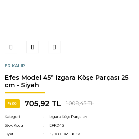
ER KALIP
Efes Model 45º Izgara Köşe Parçası 25
cm - Siyah
705,92 TL
1.008,45 TL
%30
Kategori
Izgara Köşe Parçaları
Stok Kodu
EFK04S
Fiyat
15,00 EUR + KDV