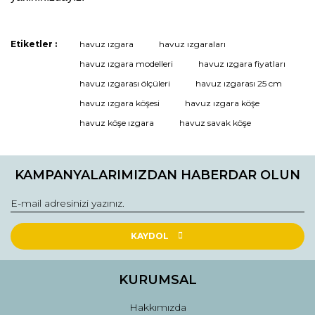
Etiketler :
havuz ızgara
havuz ızgaraları
Bu ürüne ilk yorumu siz yapın!
havuz ızgara modelleri
havuz ızgara fiyatları
havuz ızgarası ölçüleri
havuz ızgarası 25 cm
havuz ızgara köşesi
havuz ızgara köşe
Yorum Yaz
havuz köşe ızgara
havuz savak köşe
KAMPANYALARIMIZDAN HABERDAR OLUN
KAYDOL
KURUMSAL
Hakkımızda