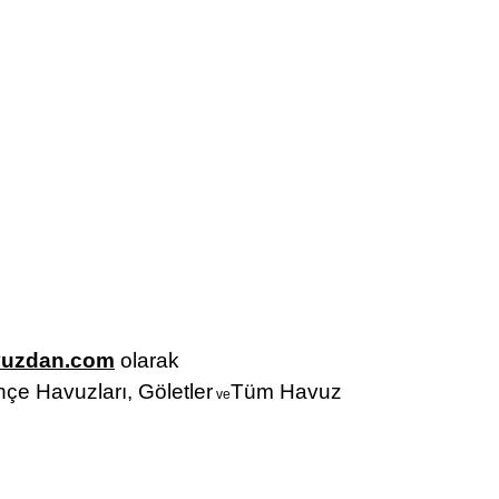
vuzdan.com
olarak
hçe Havuzları,
Göletler
Tüm Havuz
ve