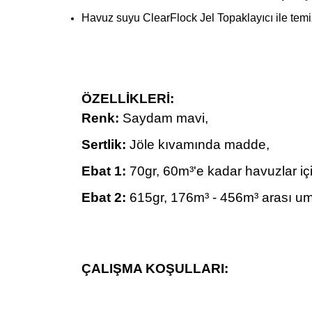
Havuz suyu ClearFlock Jel Topaklayıcı ile temi
ÖZELLİKLERİ:
Renk:
Saydam mavi,
Sertlik:
Jöle kıvamında madde,
Ebat 1:
70gr, 60m³'e kadar havuzlar iç
Ebat 2:
615gr, 176m³ - 456m³ arası um
ÇALIŞMA KOŞULLARI: