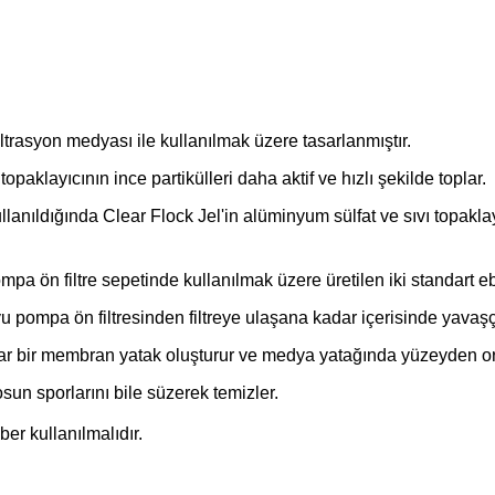
iltrasyon medyası ile kullanılmak üzere tasarlanmıştır.
opaklayıcının ince partikülleri daha aktif ve hızlı şekilde toplar.
anıldığında Clear Flock Jel'in alüminyum sülfat ve sıvı topakla
pa ön filtre sepetinde kullanılmak üzere üretilen iki standart e
u pompa ön filtresinden filtreye ulaşana kadar içerisinde yavaş
far bir membran yatak oluşturur ve medya yatağında yüzeyden or
osun sporlarını bile süzerek temizler.
ber kullanılmalıdır.