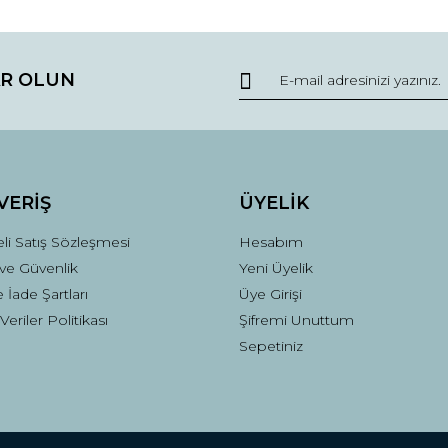
Bu ürüne ilk yorumu siz yapın!
R OLUN
Yorum Yaz
VERİŞ
ÜYELİK
li Satış Sözleşmesi
Hesabım
k ve Güvenlik
Yeni Üyelik
e İade Şartları
Üye Girişi
 Veriler Politikası
Şifremi Unuttum
Sepetiniz