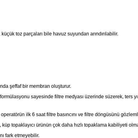
çük toz parçaları bile havuz suyundan arındırılabilir.
nda şeffaf bir membran oluşturur.
an formülasyonu sayesinde filtre medyası üzerinde süzerek, ters y
, operatörün ilk 6 saat filtre basıncını ve filtre döngüsünü gözle
 küp topaklayıcı ürünün çok daha hızlı topaklama kabiliyeti olma
nı fark etmeyebilir.