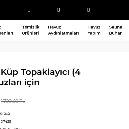
z
Temizlik
Havuz
Havuz
Sauna
anları
Ürünleri
Aydınlatmaları
Yapım
Buhar
 Küp Topaklayıcı (4
zları için
1.799,69 TL
ürücü
-07425