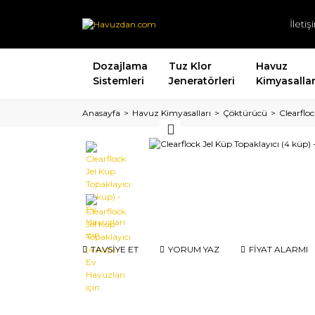
İleti
Dozajlama
Tuz Klor
Havuz
Sistemleri
Jeneratörleri
Kimyasallar
Anasayfa
Havuz Kimyasalları
Çöktürücü
Clearfloc
TAVSİYE ET
YORUM YAZ
FİYAT ALARMI