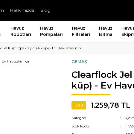
şim
Hakkımızda
Blog
Havuz
Havuz
Havuz
Havuz
Havu
ı
Robotları
Pompaları
Filtreleri
Isıtma
Ekipm
k Jel Küp Topaklayıcı (4 küp) - Ev Havuzları için
GEMAŞ
Clearflock Jel
küp) - Ev Havu
1.259,78 TL
%30
Kategori
Çökt
Stok Kodu
HVZ