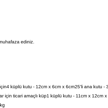
muhafaza ediniz.
için
4 küplü kutu - 12cm x 6cm x 6cm
25'li ana kutu 
 için ticari amaçlı küp
1 küplü kutu - 11cm x 12cm 
8kg