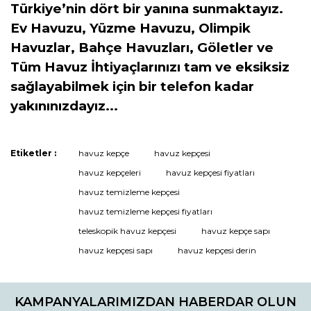
Türkiye’nin dört bir yanına sunmaktayız.
Ev Havuzu, Yüzme Havuzu, Olimpik
Havuzlar, Bahçe Havuzları, Göletler ve
Tüm Havuz İhtiyaçlarınızı tam ve eksiksiz
sağlayabilmek için bir telefon kadar
yakınınızdayız...
Etiketler :
havuz kepçe
havuz kepçesi
Bu ürüne ilk yorumu siz yapın!
havuz kepçeleri
havuz kepçesi fiyatları
havuz temizleme kepçesi
havuz temizleme kepçesi fiyatları
Yorum Yaz
teleskopik havuz kepçesi
havuz kepçe sapı
havuz kepçesi sapı
havuz kepçesi derin
KAMPANYALARIMIZDAN HABERDAR OLUN