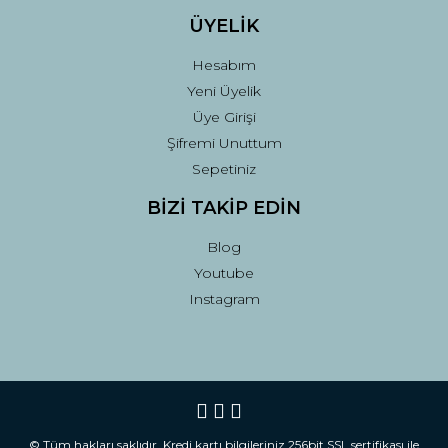
ÜYELİK
Hesabım
Yeni Üyelik
Üye Girişi
Şifremi Unuttum
Sepetiniz
BİZİ TAKİP EDİN
Blog
Youtube
Instagram
© Tüm hakları saklıdır. Kredi kartı bilgileriniz 256bit SSL sertifikası ile