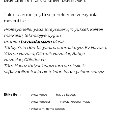
Blue Line Temizlik Ürünleri Duvar Askısı
Talep üzerine çeşitli seçenekler ve versiyonlar
mevcuttur.
Profesyoneller yada Bireyseller için yüksek kaliteli
markaları,
teknolojiye uygun
ürünleri
havuzdan.com
olarak
Türkiye’nin dört bir yanına sunmaktayız.
Ev Havuzu,
Yüzme Havuzu, Olimpik Havuzlar, Bahçe
Havuzları,
Göletler ve
Tüm Havuz İhtiyaçlarınızı tam ve eksiksiz
sağlayabilmek için bir telefon kadar yakınınızdayız...
Etiketler :
havuz kepçe
havuz kepçesi
Bu ürüne ilk yorumu siz yapın!
havuz kepçeleri
havuz kepçesi fiyatları
havuz temizleme kepçesi