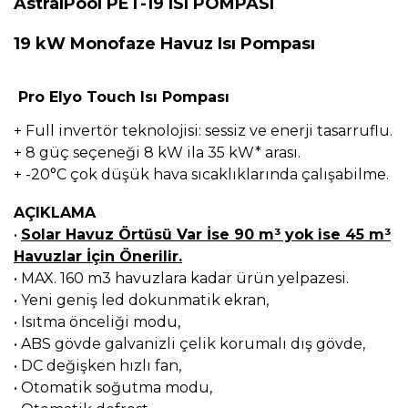
AstralPool PET-19 ISI POMPASI
19 kW Monofaze Havuz Isı Pompası
Pro Elyo Touch Isı Pompası
+ Full invertör teknolojisi: sessiz ve enerji tasarruflu.
+ 8 güç seçeneği 8 kW ila 35 kW* arası.
+ -20°C çok düşük hava sıcaklıklarında çalışabilme.
AÇIKLAMA
•
Solar Havuz Örtüsü Var İse 90 m³ yok ise 45 m³
Havuzlar İçin Önerilir.
•
MAX. 160 m3 havuzlara kadar ürün yelpazesi.
•
Yeni geniş led dokunmatik ekran,
•
Isıtma önceliği modu,
•
ABS gövde galvanizli çelik korumalı dış gövde,
•
DC değişken hızlı fan,
•
Otomatik soğutma modu,