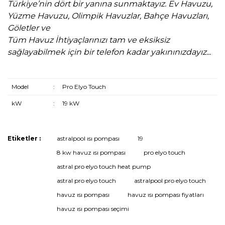
Türkiye’nin dört bir yanına sunmaktayız. Ev Havuzu,
Yüzme Havuzu, Olimpik Havuzlar, Bahçe Havuzları,
Göletler ve
Tüm Havuz İhtiyaçlarınızı tam ve eksiksiz
sağlayabilmek için bir telefon kadar yakınınızdayız...
Model
:
Pro Elyo Touch
kW
:
19 kW
Etiketler :
astralpool ısı pompası
19
Bu ürüne ilk yorumu siz yapın!
8 kw havuz ısı pompası
pro elyo touch
astral pro elyo touch heat pump
astral pro elyo touch
astralpool pro elyo touch
Yorum Yaz
havuz ısı pompası
havuz ısı pompası fiyatları
havuz ısı pompası seçimi