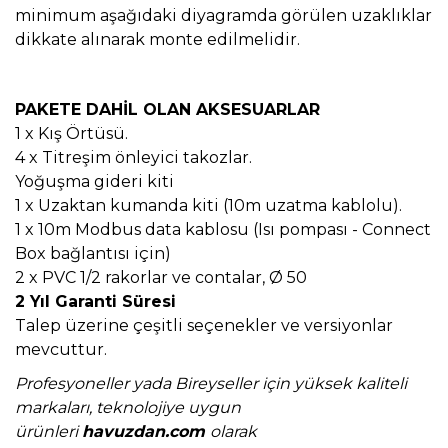
minimum aşağıdaki diyagramda görülen uzaklıklar
dikkate alınarak monte edilmelidir.
PAKETE DAHİL OLAN AKSESUARLAR
1 x Kış Örtüsü.
4 x Titreşim önleyici takozlar.
Yoğuşma gideri kiti
1 x Uzaktan kumanda kiti (10m uzatma kablolu).
1 x 10m Modbus data kablosu (Isı pompası - Connect
Box bağlantısı için)
2 x PVC 1/2 rakorlar ve contalar, Ø 50
2 Yıl Garanti Süresi
Talep üzerine çeşitli seçenekler ve versiyonlar
mevcuttur.
Profesyoneller yada Bireyseller için yüksek kaliteli
markaları, teknolojiye uygun
ürünleri
havuzdan.com
olarak