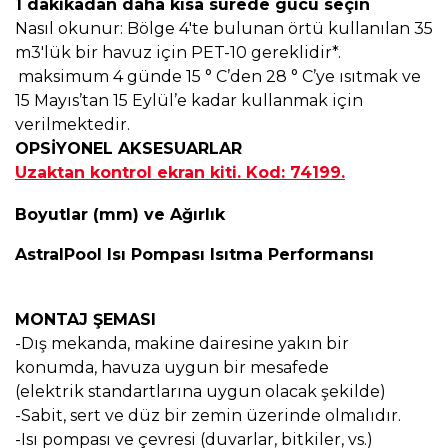
1 dakikadan daha kısa sürede gücü seçin
Nasıl okunur: Bölge 4'te bulunan örtü kullanılan 35
m3'lük bir havuz için PET-10 gereklidir*.
maksimum 4 günde 15 ° C’den 28 ° C’ye ısıtmak ve
15 Mayıs’tan 15 Eylül’e kadar kullanmak için
verilmektedir.
OPSİYONEL AKSESUARLAR
Uzaktan kontrol ekran kiti. Kod: 74199.
Boyutlar (mm) ve Ağırlık
AstralPool Isı Pompası Isıtma Performansı
MONTAJ ŞEMASI
-Dış mekanda, makine dairesine yakın bir
konumda, havuza uygun bir mesafede
(elektrik standartlarına uygun olacak şekilde)
-Sabit, sert ve düz bir zemin üzerinde olmalıdır.
-Isı pompası ve çevresi (duvarlar, bitkiler, vs.)