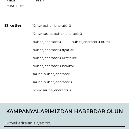
Kabin
:
14 m³
Hacmi m³
Etiketler :
12 kw buhar jeneratörü
Bu ürüne ilk yorumu siz yapın!
12 kw sauna buhar jeneratörü
buhar jeneratörü
buhar jeneratörü bursa
buhar jeneratörü fiyatları
Yorum Yaz
buhar jeneratörü üreticileri
buhar jeneratörü bakımı
sauna buhar jeneratör
sauna buhar jeneratörü
12 kw sauna jeneratörü
KAMPANYALARIMIZDAN HABERDAR OLUN