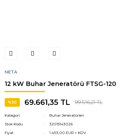
NETA
12 kW Buhar Jeneratörü FTSG-120
69.661,35 TL
99.516,21 TL
%30
Kategori
Buhar Jeneratörleri
Stok Kodu
32015143026
Fiyat
1.493,00 EUR + KDV