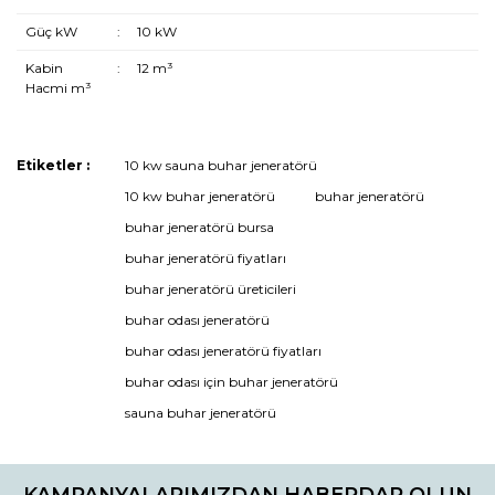
Güç kW
:
10 kW
Kabin
:
12 m³
Hacmi m³
Etiketler :
10 kw sauna buhar jeneratörü
Bu ürüne ilk yorumu siz yapın!
10 kw buhar jeneratörü
buhar jeneratörü
buhar jeneratörü bursa
buhar jeneratörü fiyatları
Yorum Yaz
buhar jeneratörü üreticileri
buhar odası jeneratörü
buhar odası jeneratörü fiyatları
buhar odası için buhar jeneratörü
sauna buhar jeneratörü
KAMPANYALARIMIZDAN HABERDAR OLUN